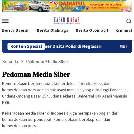
Loncat
ke
konten
Menu
Mobile
Berita Daerah
Berita Olahraga
Berita Otomotif
Kriminal
5 Hexymer Disita Polisi di Neglasari
Konten Spesial
Muktamar XVI Tapak 
Beranda
𝐏𝐞𝐝𝐨𝐦𝐚𝐧 𝐌𝐞𝐝𝐢𝐚 𝐒𝐢𝐛𝐞𝐫
𝐏𝐞𝐝𝐨𝐦𝐚𝐧 𝐌𝐞𝐝𝐢𝐚 𝐒𝐢𝐛𝐞𝐫
Kemerdekaan berpendapat, kemerdekaan berekspresi, dan
kemerdekaan pers adalah hak asasi manusia yang dilindungi Pancasila,
Undang-Undang Dasar 1945, dan Deklarasi Universal Hak Asasi Manusia
PBB.
Keberadaan media siber di Indonesia juga merupakan bagian dari
kemerdekaan berpendapat, kemerdekaan berekspresi, dan
kemerdekaan pers.