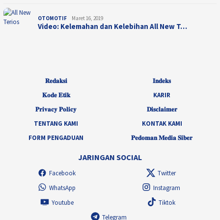
OTOMOTIF
Maret 16, 2019
Video: Kelemahan dan Kelebihan All New T…
𝐑𝐞𝐝𝐚𝐤𝐬𝐢
𝐈𝐧𝐝𝐞𝐤𝐬
𝐊𝐨𝐝𝐞 𝐄𝐭𝐢𝐤
KARIR
𝐏𝐫𝐢𝐯𝐚𝐜𝐲 𝐏𝐨𝐥𝐢𝐜𝐲
𝐃𝐢𝐬𝐜𝐥𝐚𝐢𝐦𝐞𝐫
TENTANG KAMI
KONTAK KAMI
FORM PENGADUAN
𝐏𝐞𝐝𝐨𝐦𝐚𝐧 𝐌𝐞𝐝𝐢𝐚 𝐒𝐢𝐛𝐞𝐫
JARINGAN SOCIAL
Facebook
Twitter
WhatsApp
Instagram
Youtube
Tiktok
Telegram