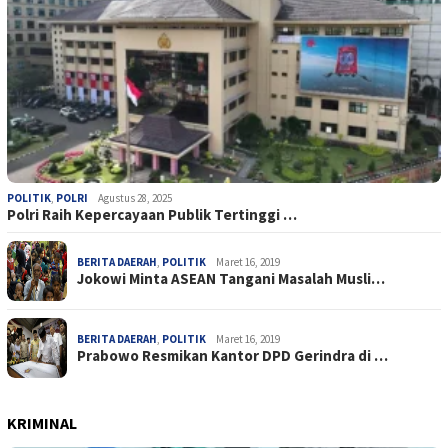
POLITIK
,
POLRI
Agustus 28, 2025
Polri Raih Kepercayaan Publik Tertinggi …
BERITA DAERAH
,
POLITIK
Maret 16, 2019
Jokowi Minta ASEAN Tangani Masalah Musli…
BERITA DAERAH
,
POLITIK
Maret 16, 2019
Prabowo Resmikan Kantor DPD Gerindra di …
KRIMINAL