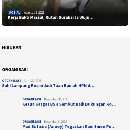
SOSIAL
Agustus 3, 2026
Kerja Bakti Massal, Rutan Surakarta Wuju…
HIBURAN
April 10, 2026
HIBURAN
Juli 28, 2025
Sentuhan Sinematik Ifan Seventeen, &#821…
HIBURAN
Taman Bermain Indoor untuk Anak, Champio…
ORGANISASI
ORGANISASI
April 22, 2026
Sah! Lampung Resmi Jadi Tuan Rumah HPN d…
ORGANISASI
Desember 30, 2025
Ketua Satgas BSH Sambut Baik Dukungan Ko…
ORGANISASI
Desember 6, 2025
Mad Sutisna (Anoey) Tegaskan Komitmen Pe…