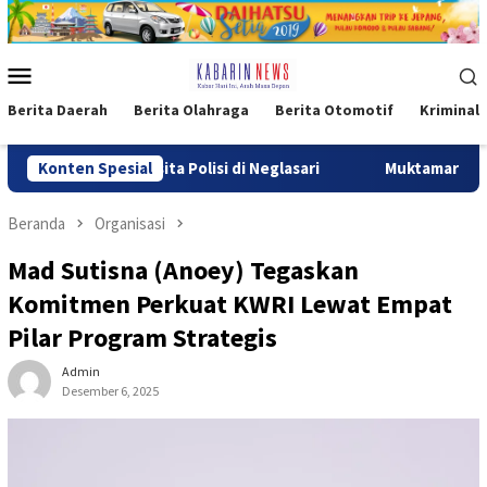
Loncat
ke
konten
Menu
Mobile
Berita Daerah
Berita Olahraga
Berita Otomotif
Kriminal
Disita Polisi di Neglasari
Konten Spesial
Muktamar XVI Tapak Suci Resm
Beranda
Organisasi
Mad Sutisna (Anoey) Tegaskan
Komitmen Perkuat KWRI Lewat Empat
Pilar Program Strategis
Admin
Desember 6, 2025