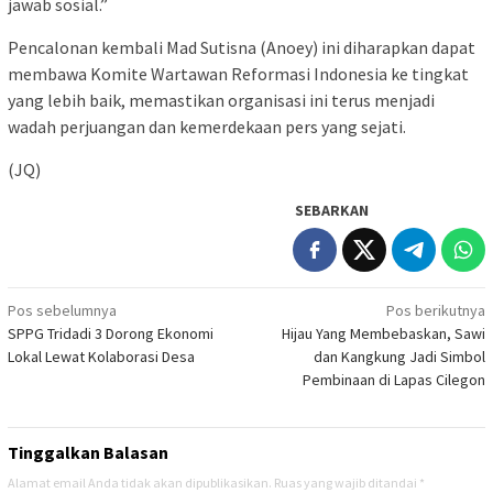
jawab sosial.”
​Pencalonan kembali Mad Sutisna (Anoey) ini diharapkan dapat
membawa Komite Wartawan Reformasi Indonesia ke tingkat
yang lebih baik, memastikan organisasi ini terus menjadi
wadah perjuangan dan kemerdekaan pers yang sejati.
(JQ)
SEBARKAN
Navigasi
Pos sebelumnya
Pos berikutnya
SPPG Tridadi 3 Dorong Ekonomi
Hijau Yang Membebaskan, Sawi
pos
Lokal Lewat Kolaborasi Desa
dan Kangkung Jadi Simbol
Pembinaan di Lapas Cilegon
Tinggalkan Balasan
Alamat email Anda tidak akan dipublikasikan.
Ruas yang wajib ditandai
*