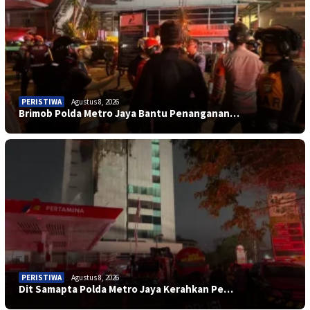
PERISTIWA
Agustus 8, 2026
Brimob Polda Metro Jaya Bantu Penanganan…
PERISTIWA
Agustus 8, 2026
SOSIAL
Agustus 7, 2026
Dit Samapta Polda Metro Jaya Kerahkan Pe…
PERISTIWA
Agustus 3, 2026
Lapas Kelas IIA Cilegon Tebar Kepedulian…
Respon Cepat Satgas Kepolisian Operasi D…