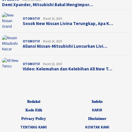
Demi Xpander, Mitsubishi Bakal Mengimpor…
OTOMOTIF
Maret 16, 2019
Sosok New Nissan Livina Terungkap, Apa K…
OTOMOTIF
Maret 16, 2019
Aliansi Nissan-Mitsubishi Luncurkan Livi…
OTOMOTIF
Maret 16, 2019
Video: Kelemahan dan Kelebihan All New T…
𝐑𝐞𝐝𝐚𝐤𝐬𝐢
𝐈𝐧𝐝𝐞𝐤𝐬
𝐊𝐨𝐝𝐞 𝐄𝐭𝐢𝐤
KARIR
𝐏𝐫𝐢𝐯𝐚𝐜𝐲 𝐏𝐨𝐥𝐢𝐜𝐲
𝐃𝐢𝐬𝐜𝐥𝐚𝐢𝐦𝐞𝐫
TENTANG KAMI
KONTAK KAMI