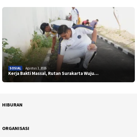
SOSIAL
Agustus 3, 2026
Kerja Bakti Massal, Rutan Surakarta Wuju…
HIBURAN
April 10, 2026
HIBURAN
Juli 28, 2025
Sentuhan Sinematik Ifan Seventeen, &#821…
HIBURAN
Taman Bermain Indoor untuk Anak, Champio…
ORGANISASI