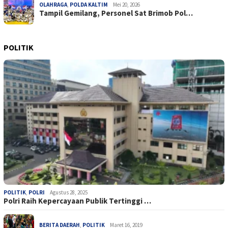
OLAHRAGA
,
POLDA KALTIM
Mei 20, 2026
Tampil Gemilang, Personel Sat Brimob Pol…
POLITIK
POLITIK
,
POLRI
Agustus 28, 2025
Polri Raih Kepercayaan Publik Tertinggi …
BERITA DAERAH
,
POLITIK
Maret 16, 2019