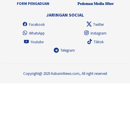
FORM PENGADUAN
𝐏𝐞𝐝𝐨𝐦𝐚𝐧 𝐌𝐞𝐝𝐢𝐚 𝐒𝐢𝐛𝐞𝐫
JARINGAN SOCIAL
Facebook
Twitter
WhatsApp
Instagram
Youtube
Tiktok
Telegram
Copyright@ 2025 KabarinNews.com, All right reserved