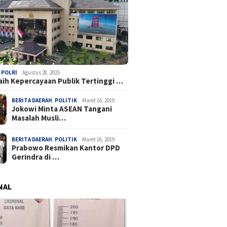
,
POLRI
Agustus 28, 2025
Raih Kepercayaan Publik Tertinggi …
BERITA DAERAH
,
POLITIK
Maret 16, 2019
Jokowi Minta ASEAN Tangani
Masalah Musli…
BERITA DAERAH
,
POLITIK
Maret 16, 2019
Prabowo Resmikan Kantor DPD
Gerindra di …
NAL