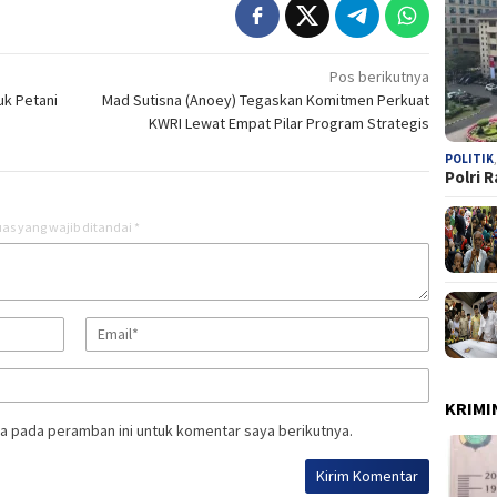
Pos berikutnya
uk Petani
Mad Sutisna (Anoey) Tegaskan Komitmen Perkuat
KWRI Lewat Empat Pilar Program Strategis
POLITIK
Polri 
as yang wajib ditandai
*
KRIMI
a pada peramban ini untuk komentar saya berikutnya.