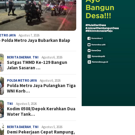
ETRO JAYA
Agustus 7, 2026
 Polda Metro Jaya Bubarkan Balap
BERITA DAERAH
,
TNI
Agustus 6, 2026
Satgas TMMD Ke-129 Bangun
Jalan Sasaran …
POLDA METRO JAYA
Agustus 6, 2026
Polda Metro Jaya Pulangkan Tiga
WNI Korb…
TNI
Agustus 5, 2026
Kodim 0508/Depok Kerahkan Dua
Water Tank…
BERITA DAERAH
,
TNI
Agustus 5, 2026
Demi Pekerjaan Cepat Rampung,