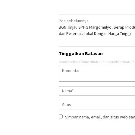
Navigasi
Pos sebelumnya
BGN Tinjau SPPG Margomulyo, Serap Prod
pos
dan Peternak Lokal Dengan Harga Tinggi
Tinggalkan Balasan
Alamat email Anda tidak akan dipublikasikan.
Ru
Simpan nama, email, dan situs web say