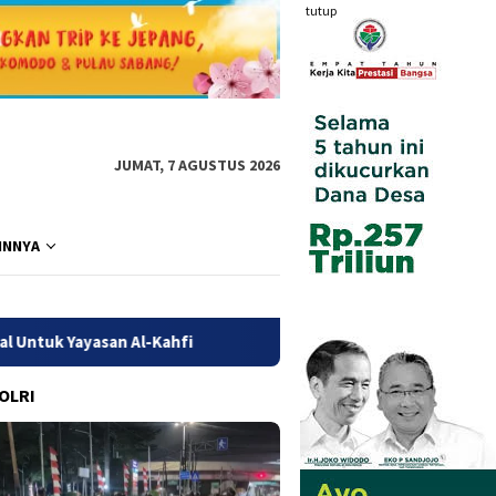
tutup
JUMAT, 7 AGUSTUS 2026
INNYA
Al-Kahfi
Lapas Kelas IIA Cilegon Gelar Pengantar Tugas
POLRI