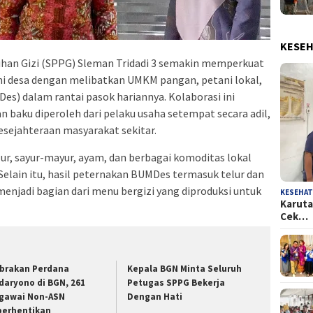
KESE
an Gizi (SPPG) Sleman Tridadi 3 semakin memperkuat
i desa dengan melibatkan UMKM pangan, petani lokal,
es) dalam rantai pasok hariannya. Kolaborasi ini
baku diperoleh dari pelaku usaha setempat secara adil,
sejahteraan masyarakat sekitar.
lur, sayur-mayur, ayam, dan berbagai komoditas lokal
Selain itu, hasil peternakan BUMDes termasuk telur dan
menjadi bagian dari menu bergizi yang diproduksi untuk
KESEHA
Karuta
Cek…
brakan Perdana
Kepala BGN Minta Seluruh
daryono di BGN, 261
Petugas SPPG Bekerja
gawai Non-ASN
Dengan Hati
berhentikan