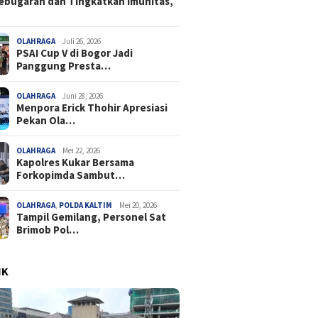
ebugaran dan Tingkatkan Imunitas,
OLAHRAGA
Juli 26, 2026
PSAI Cup V di Bogor Jadi
Panggung Presta…
OLAHRAGA
Juni 28, 2026
Menpora Erick Thohir Apresiasi
Pekan Ola…
OLAHRAGA
Mei 22, 2026
Kapolres Kukar Bersama
Forkopimda Sambut…
OLAHRAGA
,
POLDA KALTIM
Mei 20, 2026
Tampil Gemilang, Personel Sat
Brimob Pol…
IK