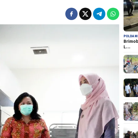
POLDA M
Brimob
L…