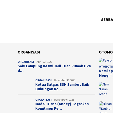
SOS
PER
Lap
SOS
Res
SOS
Ker
Kep
KET
SERBA
Duk
Ope
Bri
Wu
Sur
Pr
een,
k,
ORGANISASI
OTOMO
ORGANISASI
April 22, 2026
Sah! Lampung Resmi Jadi Tuan Rumah HPN
OTOMOTI
d…
Demi Xp
Mengim
ORGANISASI
Desember 30, 2025
Ketua Satgas BSH Sambut Baik
Dukungan Ko…
ORGANISASI
Desember 6, 2025
Mad Sutisna (Anoey) Tegaskan
Komitmen Pe…