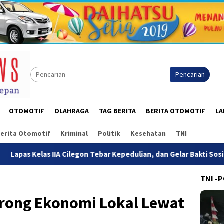
Pencarian
OTOMOTIF
OLAHRAGA
TAG BERITA
BERITA OTOMOTIF
LA
erita Otomotif
Kriminal
Politik
Kesehatan
TNI
A Cilegon Tebar Kepedulian, dan Gelar Bakti Sosial Untuk Yayasan 
TNI -
orong Ekonomi Lokal Lewat