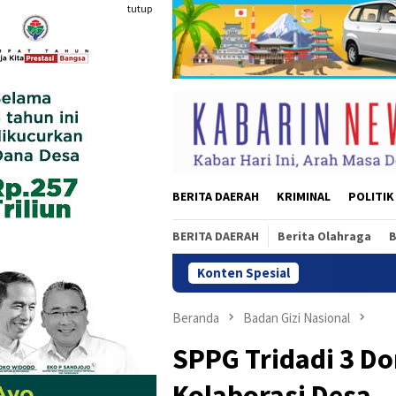
Loncat
tutup
ke
konten
BERITA DAERAH
KRIMINAL
POLITIK
BERITA DAERAH
Berita Olahraga
B
Konten Spesial
Lapas Kelas II
Beranda
Badan Gizi Nasional
SPPG Tridadi 3 D
Kolaborasi Desa