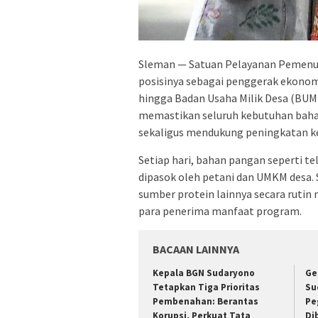
Sleman — Satuan Pelayanan Pemenuh
posisinya sebagai penggerak ekonom
hingga Badan Usaha Milik Desa (BUMD
memastikan seluruh kebutuhan bahan 
sekaligus mendukung peningkatan ke
Setiap hari, bahan pangan seperti te
dipasok oleh petani dan UMKM desa. 
sumber protein lainnya secara rutin 
para penerima manfaat program.
BACAAN LAINNYA
Kepala BGN Sudaryono
Ge
Tetapkan Tiga Prioritas
Su
Pembenahan: Berantas
Pe
Korupsi, Perkuat Tata
Di