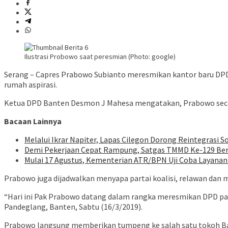
Ilustrasi Probowo saat peresmian (Photo: google)
Serang – Capres Prabowo Subianto meresmikan kantor baru DPD
rumah aspirasi.
Ketua DPD Banten Desmon J Mahesa mengatakan, Prabowo secar
Bacaan Lainnya
Melalui Ikrar Napiter, Lapas Cilegon Dorong Reintegrasi 
Demi Pekerjaan Cepat Rampung, Satgas TMMD Ke-129 Be
Mulai 17 Agustus, Kementerian ATR/BPN Uji Coba Layanan 
Prabowo juga dijadwalkan menyapa partai koalisi, relawan dan 
“Hari ini Pak Prabowo datang dalam rangka meresmikan DPD part
Pandeglang, Banten, Sabtu (16/3/2019).
Prabowo langsung memberikan tumpeng ke salah satu tokoh Ban