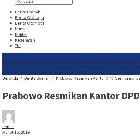
Berita Daerah
Berita Olahraga
Berita Otomotif
Kriminal
Politik
Kesehatan
TNI
Konten Spesial
Melalui Ikrar Napiter, Lapas Cilegon Dorong Reintegrasi Sosial Berlandask
Water Tank Bantu Warga Hadapi Krisis Air Bersih
Demi Pekerjaan Cepat R
Jabatan, Teguhkan Komitmen Integritas dan Pelayanan kepada Masyaraka
Beranda
Berita Daerah
Prabowo Resmikan Kantor DPD Gerindra di B
Prabowo Resmikan Kantor DPD 
admin
Maret 16, 2019