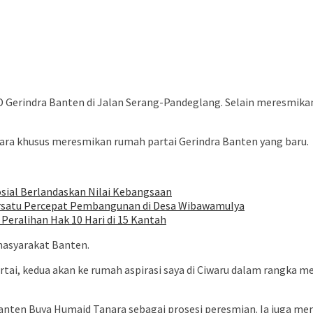
 Gerindra Banten di Jalan Serang-Pandeglang. Selain meresmik
a khusus meresmikan rumah partai Gerindra Banten yang baru.
Sosial Berlandaskan Nilai Kebangsaan
rsatu Percepat Pembangunan di Desa Wibawamulya
Peralihan Hak 10 Hari di 15 Kantah
masyarakat Banten.
ai, kedua akan ke rumah aspirasi saya di Ciwaru dalam rangka m
ten Buya Humaid Tanara sebagai prosesi peresmian. Ia juga men