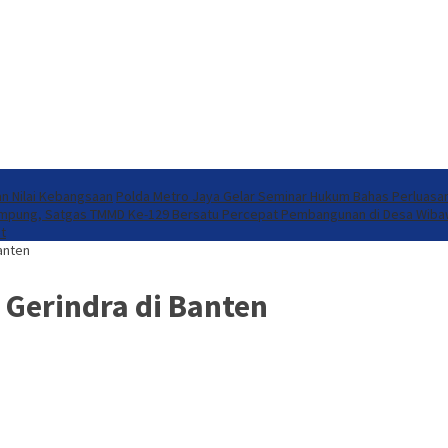
an Nilai Kebangsaan
Polda Metro Jaya Gelar Seminar Hukum Bahas Perluasa
ampung, Satgas TMMD Ke-129 Bersatu Percepat Pembangunan di Desa Wib
t
anten
Gerindra di Banten