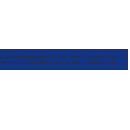
n Objek Praperadilan dalam KUHAP Baru
Kodim 0508/Depok Kerahkan Dua
awamulya
Wakapolres Metro Tangerang Kota Resmi Diambil Sumpah