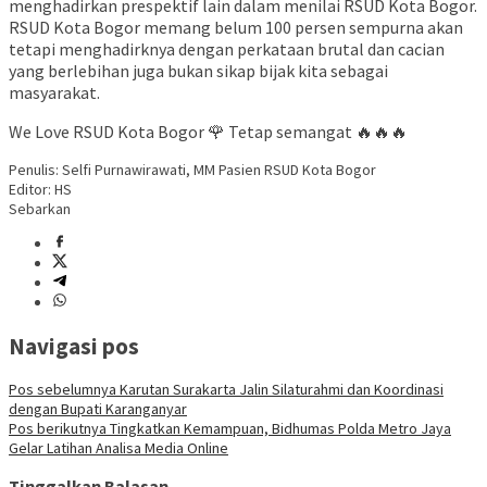
menghadirkan prespektif lain dalam menilai RSUD Kota Bogor.
RSUD Kota Bogor memang belum 100 persen sempurna akan
tetapi menghadirknya dengan perkataan brutal dan cacian
yang berlebihan juga bukan sikap bijak kita sebagai
masyarakat.
We Love RSUD Kota Bogor 🌹 Tetap semangat 🔥🔥🔥
Penulis: Selfi Purnawirawati, MM Pasien RSUD Kota Bogor
Editor: HS
Sebarkan
Navigasi pos
Pos sebelumnya
Karutan Surakarta Jalin Silaturahmi dan Koordinasi
dengan Bupati Karanganyar
Pos berikutnya
Tingkatkan Kemampuan, Bidhumas Polda Metro Jaya
Gelar Latihan Analisa Media Online
Tinggalkan Balasan