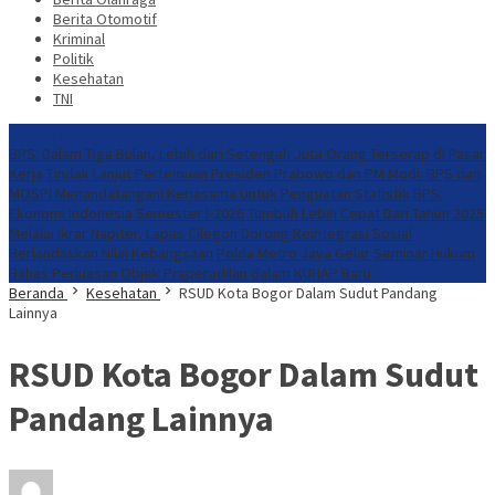
Berita Otomotif
Kriminal
Politik
Kesehatan
TNI
Konten Spesial
BPS: Dalam Tiga Bulan, Lebih dari Setengah Juta Orang Terserap di Pasar
Kerja
Tindak Lanjut Pertemuan Presiden Prabowo dan PM Modi: BPS dan
MOSPI Menandatangani Kerjasama Untuk Penguatan Statistik
BPS:
Ekonomi Indonesia Semester I-2026 Tumbuh Lebih Cepat Dari Tahun 2025
Melalui Ikrar Napiter, Lapas Cilegon Dorong Reintegrasi Sosial
Berlandaskan Nilai Kebangsaan
Polda Metro Jaya Gelar Seminar Hukum
Bahas Perluasan Objek Praperadilan dalam KUHAP Baru
Beranda
Kesehatan
RSUD Kota Bogor Dalam Sudut Pandang
Lainnya
RSUD Kota Bogor Dalam Sudut
Pandang Lainnya