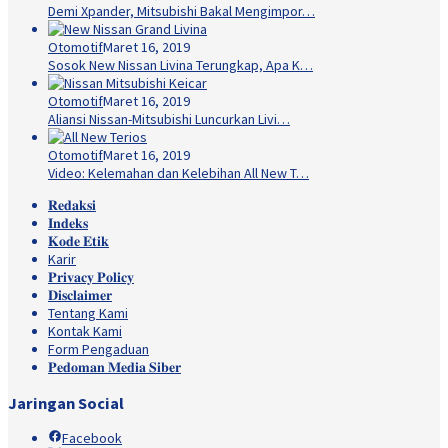
Demi Xpander, Mitsubishi Bakal Mengimpor…
Otomotif
Maret 16, 2019
Sosok New Nissan Livina Terungkap, Apa K…
Otomotif
Maret 16, 2019
Aliansi Nissan-Mitsubishi Luncurkan Livi…
Otomotif
Maret 16, 2019
Video: Kelemahan dan Kelebihan All New T…
𝐑𝐞𝐝𝐚𝐤𝐬𝐢
𝐈𝐧𝐝𝐞𝐤𝐬
𝐊𝐨𝐝𝐞 𝐄𝐭𝐢𝐤
Karir
𝐏𝐫𝐢𝐯𝐚𝐜𝐲 𝐏𝐨𝐥𝐢𝐜𝐲
𝐃𝐢𝐬𝐜𝐥𝐚𝐢𝐦𝐞𝐫
Tentang Kami
Kontak Kami
Form Pengaduan
𝐏𝐞𝐝𝐨𝐦𝐚𝐧 𝐌𝐞𝐝𝐢𝐚 𝐒𝐢𝐛𝐞𝐫
Jaringan Social
Facebook