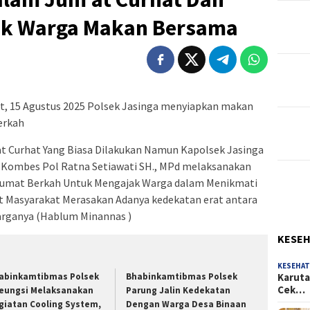
ak Warga Makan Bersama
at, 15 Agustus 2025 Polsek Jasinga menyiapkan makan
erkah
at Curhat Yang Biasa Dilakukan Namun Kapolsek Jasinga
 Kombes Pol Ratna Setiawati SH., MPd melaksanakan
Jumat Berkah Untuk Mengajak Warga dalam Menikmati
Masyarakat Merasakan Adanya kedekatan erat antara
arganya (Hablum Minannas )
KESE
KESEHA
Karuta
abinkamtibmas Polsek
Bhabinkamtibmas Polsek
Cek…
leungsi Melaksanakan
Parung Jalin Kedekatan
giatan Cooling System,
Dengan Warga Desa Binaan