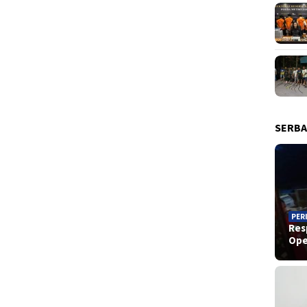
SERBA
PER
Res
Ope