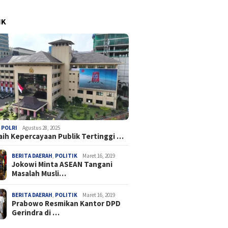
IK
,
POLRI
Agustus 28, 2025
Raih Kepercayaan Publik Tertinggi …
BERITA DAERAH
,
POLITIK
Maret 16, 2019
Jokowi Minta ASEAN Tangani
Masalah Musli…
BERITA DAERAH
,
POLITIK
Maret 16, 2019
Prabowo Resmikan Kantor DPD
Gerindra di …