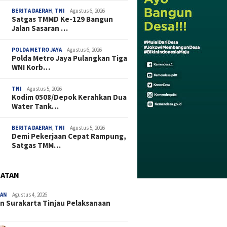
BERITA DAERAH
,
TNI
Agustus 6, 2026
Satgas TMMD Ke-129 Bangun
Jalan Sasaran …
POLDA METRO JAYA
Agustus 6, 2026
Polda Metro Jaya Pulangkan Tiga
WNI Korb…
TNI
Agustus 5, 2026
Kodim 0508/Depok Kerahkan Dua
Water Tank…
BERITA DAERAH
,
TNI
Agustus 5, 2026
Demi Pekerjaan Cepat Rampung,
Satgas TMM…
HATAN
TAN
Agustus 4, 2026
n Surakarta Tinjau Pelaksanaan