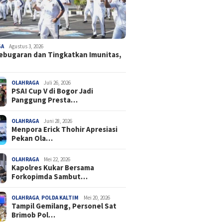
GA
Agustus 3, 2026
ebugaran dan Tingkatkan Imunitas,
OLAHRAGA
Juli 26, 2026
PSAI Cup V di Bogor Jadi
Panggung Presta…
OLAHRAGA
Juni 28, 2026
Menpora Erick Thohir Apresiasi
Pekan Ola…
OLAHRAGA
Mei 22, 2026
Kapolres Kukar Bersama
Forkopimda Sambut…
OLAHRAGA
,
POLDA KALTIM
Mei 20, 2026
Tampil Gemilang, Personel Sat
Brimob Pol…