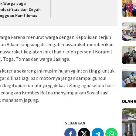
ak Warga Jaga
ndusifitas dan Cegah
ngguan Kamtibmas
i warga karena menurut warga dengan Kepolisian terjun
an Aduan langsung di tengah masyarakat memberikan
syarakat kegiatan ini di hadiri oleh personil Koramil
I, Toga, Tomas dan warga Jasinga.
karena sekarang ini musim hujan yg inten tinggi untuk
ar dilihat lagi ban motornya jangan sampai gundul
an begitupun rumahnya yg dekat tebing agar selalu hati-
r sedangkan Kombes Ratna menyampaikan Sosialisasi
k menanam jagung.
OLAH
SEBARKAN