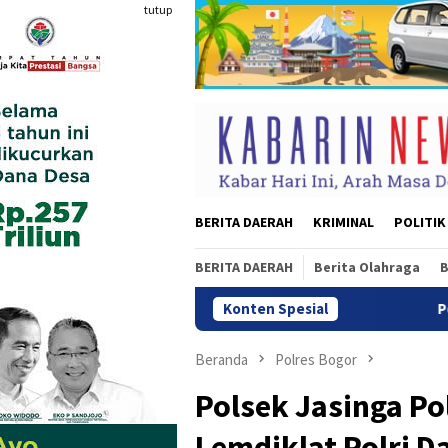
Loncat
tutup
ke
konten
BERITA DAERAH
KRIMINAL
POLITIK
BERITA DAERAH
Berita Olahraga
B
Konten Spesial
Polsek Karawaci Ta
Beranda
Polres Bogor
Polsek Jasinga P
Lemdiklat Polri D