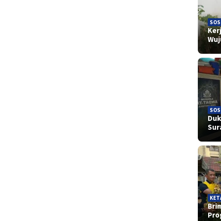
SOS
Ker
Wu
SOS
Duk
Sur
KET
Bri
Pr