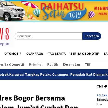
Pencarian
OTOMOTIF
OLAHRAGA
TAG BERITA
BERITA OTOMOTIF
LA
erita Otomotif
Kriminal
Politik
Kesehatan
TNI
ngkap Pelaku Curanmor, Penadah Ikut Diamankan
Brimob 
TNI -
olres Bogor Bersama
POLDA M
Brimob
L…
alam Jum’at Curhat Dan