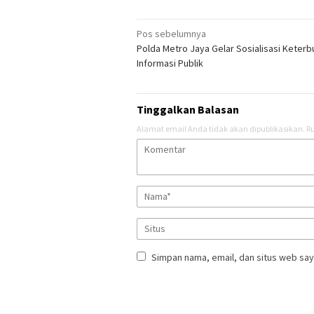
Navigasi
Pos sebelumnya
Polda Metro Jaya Gelar Sosialisasi Keter
pos
Informasi Publik
Tinggalkan Balasan
Alamat email Anda tidak akan dipublikasikan.
Ru
Simpan nama, email, dan situs web say