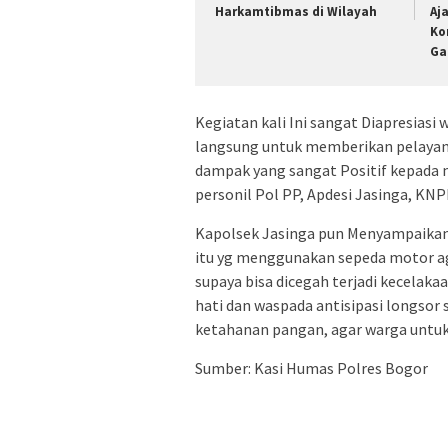
Harkamtibmas di Wilayah
Aj
Ko
Ga
Kegiatan kali Ini sangat Diapresias
langsung untuk memberikan pelayan
dampak yang sangat Positif kepada ma
personil Pol PP, Apdesi Jasinga, KNP
Kapolsek Jasinga pun Menyampaikan 
itu yg menggunakan sepeda motor ag
supaya bisa dicegah terjadi kecelaka
hati dan waspada antisipasi longso
ketahanan pangan, agar warga untu
Sumber: Kasi Humas Polres Bogor