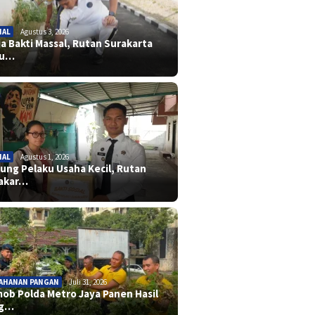
IAL
Agustus 3, 2026
ja Bakti Massal, Rutan Surakarta
ju…
IAL
Agustus 1, 2026
ung Pelaku Usaha Kecil, Rutan
akar…
AHANAN PANGAN
Juli 31, 2026
mob Polda Metro Jaya Panen Hasil
og…