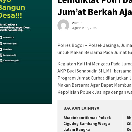
Jum’at Berkah Aj
Admin
Agustus 15, 2025
Polres Bogor – Polsek Jasinga, Jum
untuk Makan Bersama Pada Jumat B
Kegiatan Kali Ini Mengacu Pada Jum
AKP Budi Sehabudin SH,.MH bersama
Program Jumat Curhat dilanjutkan 
Makan Bersama Agar Dapat Membuat 
Kepolisian Polsek Jasinga dengan w
BACAAN LAINNYA
Bhabinkamtibmas Polsek
Bh
Cigudeg Sambang Warga
Ci
dalam Rangka
Ke