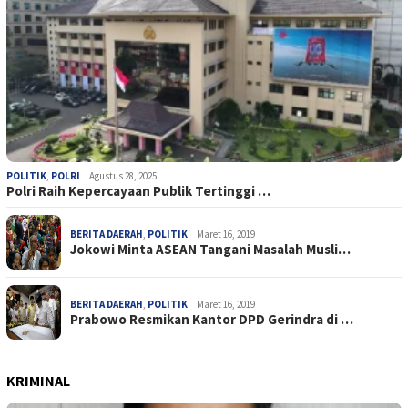
POLITIK
,
POLRI
Agustus 28, 2025
Polri Raih Kepercayaan Publik Tertinggi …
BERITA DAERAH
,
POLITIK
Maret 16, 2019
Jokowi Minta ASEAN Tangani Masalah Musli…
BERITA DAERAH
,
POLITIK
Maret 16, 2019
Prabowo Resmikan Kantor DPD Gerindra di …
KRIMINAL