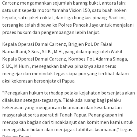
Cartenz mengamankan sejumlah barang bukti, antara lain:
satu unit sepeda motor Yamaha Vixion 150, satu buah noken
kepala, satu jaket coklat, dan tiga bungkus pinang. Saat ini,
tersangka telah dibawa ke Polres Puncak Jaya untuk menjalani
proses hukum dan pengembangan lebih lanjut.
Kepala Operasi Damai Cartenz, Brigjen Pol. Dr. Faizal
Ramadhani, S.Sos., S.I.K., M.H., yang didampingi oleh Wakil
Kepala Operasi Damai Cartenz, Kombes Pol. Adarma Sinaga,
S.I.K., M.Hum., menegaskan bahwa pihaknya akan terus
mengejar dan menindak tegas siapa pun yang terlibat dalam
aksi kekerasan bersenjata di Papua.
“Penegakan hukum terhadap pelaku kejahatan bersenjata akan
dilakukan setegas-tegasnya. Tidak ada ruang bagi pelaku
kekerasan yang mengancam keamanan dan keselamatan
masyarakat serta aparat di Tanah Papua. Penangkapan ini
merupakan bagian dari tindaklanjut dan komitmen kami untuk
menegakkan hukum dan menjaga stabilitas keamanan,” tegas
Brigjen Faizal.