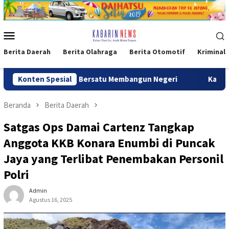
Loncat
ke
konten
Menu
Mobile
Berita Daerah
Berita Olahraga
Berita Otomotif
Kriminal
n 4, Rakyat Bersatu Membangun Negeri
Konten Spesial
Kaops Damai Car
Beranda
Berita Daerah
Satgas Ops Damai Cartenz Tangkap
Anggota KKB Konara Enumbi di Puncak
Jaya yang Terlibat Penembakan Personil
Polri
Admin
Agustus 16, 2025