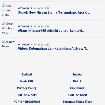
OTOMOTIF
Maret 16, 2019
Sosok New Nissan Livina Terungkap, Apa K…
OTOMOTIF
Maret 16, 2019
Aliansi Nissan-Mitsubishi Luncurkan Livi…
OTOMOTIF
Maret 16, 2019
Video: Kelemahan dan Kelebihan All New T…
𝐑𝐞𝐝𝐚𝐤𝐬𝐢
𝐈𝐧𝐝𝐞𝐤𝐬
𝐊𝐨𝐝𝐞 𝐄𝐭𝐢𝐤
KARIR
𝐏𝐫𝐢𝐯𝐚𝐜𝐲 𝐏𝐨𝐥𝐢𝐜𝐲
𝐃𝐢𝐬𝐜𝐥𝐚𝐢𝐦𝐞𝐫
TENTANG KAMI
KONTAK KAMI
FORM PENGADUAN
𝐏𝐞𝐝𝐨𝐦𝐚𝐧 𝐌𝐞𝐝𝐢𝐚 𝐒𝐢𝐛𝐞𝐫