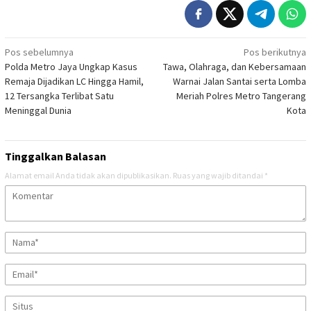
Navigasi
Pos sebelumnya
Pos berikutnya
Polda Metro Jaya Ungkap Kasus
Tawa, Olahraga, dan Kebersamaan
pos
Remaja Dijadikan LC Hingga Hamil,
Warnai Jalan Santai serta Lomba
12 Tersangka Terlibat Satu
Meriah Polres Metro Tangerang
Meninggal Dunia
Kota
Tinggalkan Balasan
Alamat email Anda tidak akan dipublikasikan.
Ruas yang wajib ditandai
*