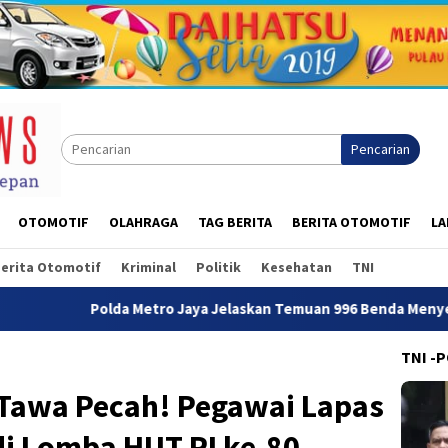
Pencarian
OTOMOTIF
OLAHRAGA
TAG BERITA
BERITA OTOMOTIF
LA
erita Otomotif
Kriminal
Politik
Kesehatan
TNI
tro Jaya Jelaskan Temuan 996 Benda Menyerupai Senjata di Yayas
TNI -
 Tawa Pecah! Pegawai Lapas
di Lomba HUT RI ke-80