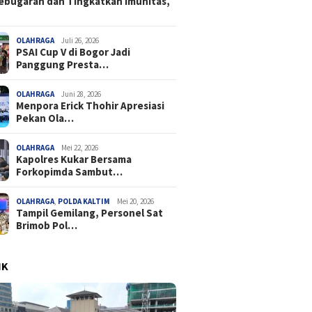
ebugaran dan Tingkatkan Imunitas,
OLAHRAGA
Juli 26, 2026
PSAI Cup V di Bogor Jadi
Panggung Presta…
OLAHRAGA
Juni 28, 2026
Menpora Erick Thohir Apresiasi
Pekan Ola…
OLAHRAGA
Mei 22, 2026
Kapolres Kukar Bersama
Forkopimda Sambut…
OLAHRAGA
,
POLDA KALTIM
Mei 20, 2026
Tampil Gemilang, Personel Sat
Brimob Pol…
IK