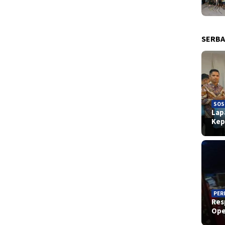
SERBA
SOS
Lap
Kep
PER
Res
Ope