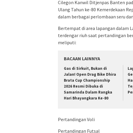
Cilegon Kanwil Ditjenpas Banten pa
Ulang Tahun ke-80 Kemerdekaan Repu
dalam berbagai perlombaan seru dan
Bertempat di area lapangan dalam L
terdengar riuh saat pertandingan be
meliputi:
BACAAN LAINNYA
Gas di Sirkuit, Bukan di
La
Jalan! Open Drag Bike Dhira
Ge
Brata Cup Championship
Ha
2026 Resmi Dibuka di
Te
Samarinda Dalam Rangka
Pe
Hari Bhayangkara Ke-80
Pertandingan Voli
Pertandingan Futsal