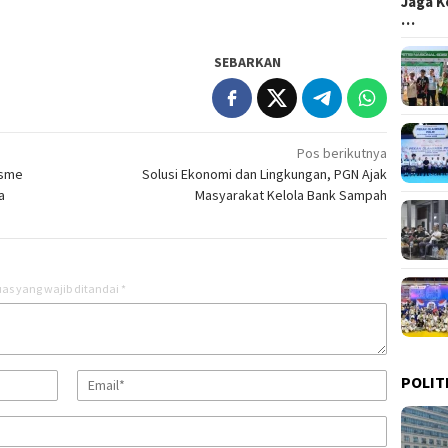
Jaga K
…
SEBARKAN
Pos berikutnya
asme
Solusi Ekonomi dan Lingkungan, PGN Ajak
a
Masyarakat Kelola Bank Sampah
as yang wajib ditandai
*
POLIT