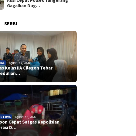
Aksi Cepat Polsek Tangerang
Gagalkan Dug…
 – SERBI
IAL
Agustus 7, 2026
as Kelas IIA Cilegon Tebar
edulian…
ISTIWA
Agustus 3, 2026
pon Cepat Satgas Kepolisian
rasi D…