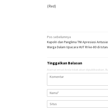
(Red)
Navigasi
Pos sebelumnya
Kapolri dan Panglima TNI Apresiasi Antusi
pos
Warga Dalam Upacara HUT RI ke-80 di Istan
Tinggalkan Balasan
Alamat email Anda tidak akan dipublikasikan.
Ru