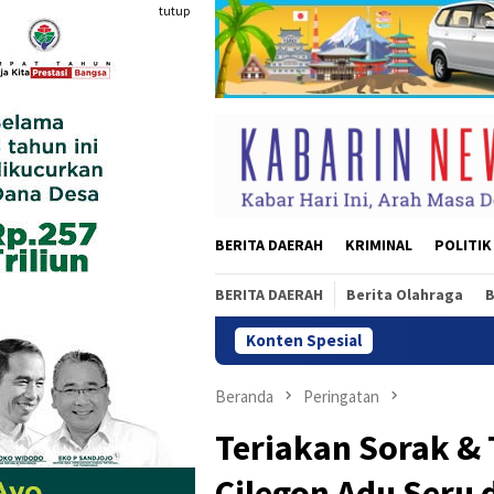
Loncat
tutup
ke
konten
BERITA DAERAH
KRIMINAL
POLITIK
BERITA DAERAH
Berita Olahraga
B
Konten Spesial
Polda Me
Beranda
Peringatan
Teriakan Sorak &
Cilegon Adu Seru 