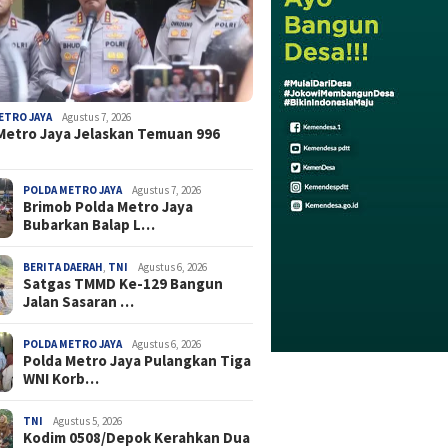
ETRO JAYA
Agustus 7, 2026
Metro Jaya Jelaskan Temuan 996
POLDA METRO JAYA
Agustus 7, 2026
Brimob Polda Metro Jaya
Bubarkan Balap L…
BERITA DAERAH
,
TNI
Agustus 6, 2026
Satgas TMMD Ke-129 Bangun
Jalan Sasaran …
POLDA METRO JAYA
Agustus 6, 2026
Polda Metro Jaya Pulangkan Tiga
WNI Korb…
TNI
Agustus 5, 2026
Kodim 0508/Depok Kerahkan Dua