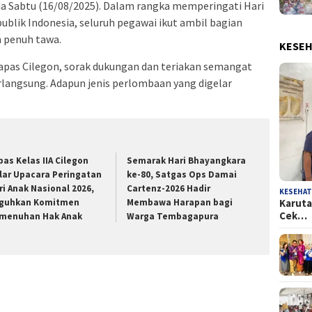
da Sabtu (16/08/2025). Dalam rangka memperingati Hari
blik Indonesia, seluruh pegawai ikut ambil bagian
 penuh tawa.
KESE
apas Cilegon, sorak dukungan dan teriakan semangat
rlangsung. Adapun jenis perlombaan yang digelar
pas Kelas IIA Cilegon
Semarak Hari Bhayangkara
lar Upacara Peringatan
ke-80, Satgas Ops Damai
ri Anak Nasional 2026,
Cartenz-2026 Hadir
KESEHA
guhkan Komitmen
Membawa Harapan bagi
Karuta
Cek…
menuhan Hak Anak
Warga Tembagapura