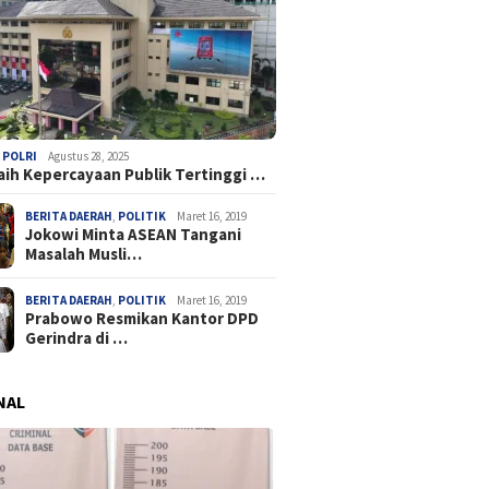
,
POLRI
Agustus 28, 2025
Raih Kepercayaan Publik Tertinggi …
BERITA DAERAH
,
POLITIK
Maret 16, 2019
Jokowi Minta ASEAN Tangani
Masalah Musli…
BERITA DAERAH
,
POLITIK
Maret 16, 2019
Prabowo Resmikan Kantor DPD
Gerindra di …
NAL