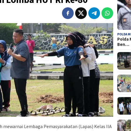
POLDA M
Polda 
Ben…
h mewarnai Lembaga Pemasyarakatan (Lapas) Kelas IIA