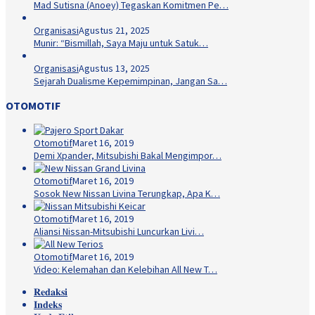
Mad Sutisna (Anoey) Tegaskan Komitmen Pe…
Organisasi
Agustus 21, 2025
Munir: “Bismillah, Saya Maju untuk Satuk…
Organisasi
Agustus 13, 2025
Sejarah Dualisme Kepemimpinan, Jangan Sa…
OTOMOTIF
Otomotif
Maret 16, 2019
Demi Xpander, Mitsubishi Bakal Mengimpor…
Otomotif
Maret 16, 2019
Sosok New Nissan Livina Terungkap, Apa K…
Otomotif
Maret 16, 2019
Aliansi Nissan-Mitsubishi Luncurkan Livi…
Otomotif
Maret 16, 2019
Video: Kelemahan dan Kelebihan All New T…
𝐑𝐞𝐝𝐚𝐤𝐬𝐢
𝐈𝐧𝐝𝐞𝐤𝐬