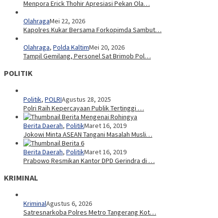
Menpora Erick Thohir Apresiasi Pekan Ola…
Olahraga
Mei 22, 2026
Kapolres Kukar Bersama Forkopimda Sambut…
Olahraga
,
Polda Kaltim
Mei 20, 2026
Tampil Gemilang, Personel Sat Brimob Pol…
POLITIK
Politik
,
POLRI
Agustus 28, 2025
Polri Raih Kepercayaan Publik Tertinggi …
Berita Daerah
,
Politik
Maret 16, 2019
Jokowi Minta ASEAN Tangani Masalah Musli…
Berita Daerah
,
Politik
Maret 16, 2019
Prabowo Resmikan Kantor DPD Gerindra di …
KRIMINAL
Kriminal
Agustus 6, 2026
Satresnarkoba Polres Metro Tangerang Kot…