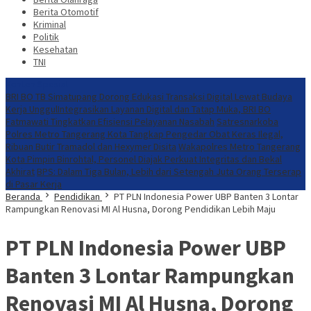
Berita Otomotif
Kriminal
Politik
Kesehatan
TNI
Konten Spesial
​BRI BO TB Simatupang Dorong Edukasi Transaksi Digital Lewat Budaya
Kerja Unggul
​Integrasikan Layanan Digital dan Tatap Muka, BRI BO
Fatmawati Tingkatkan Efisiensi Pelayanan Nasabah
Satresnarkoba
Polres Metro Tangerang Kota Tangkap Pengedar Obat Keras Ilegal,
Ribuan Butir Tramadol dan Hexymer Disita
Wakapolres Metro Tangerang
Kota Pimpin Binrohtal, Personel Diajak Perkuat Integritas dan Bekal
Akhirat
BPS: Dalam Tiga Bulan, Lebih dari Setengah Juta Orang Terserap
di Pasar Kerja
Beranda
Pendidikan
PT PLN Indonesia Power UBP Banten 3 Lontar
Rampungkan Renovasi MI Al Husna, Dorong Pendidikan Lebih Maju
PT PLN Indonesia Power UBP
Banten 3 Lontar Rampungkan
Renovasi MI Al Husna, Dorong