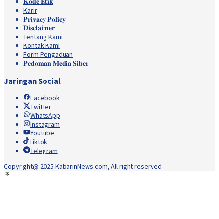
𝐊𝐨𝐝𝐞 𝐄𝐭𝐢𝐤
Karir
𝐏𝐫𝐢𝐯𝐚𝐜𝐲 𝐏𝐨𝐥𝐢𝐜𝐲
𝐃𝐢𝐬𝐜𝐥𝐚𝐢𝐦𝐞𝐫
Tentang Kami
Kontak Kami
Form Pengaduan
𝐏𝐞𝐝𝐨𝐦𝐚𝐧 𝐌𝐞𝐝𝐢𝐚 𝐒𝐢𝐛𝐞𝐫
Jaringan Social
Facebook
Twitter
WhatsApp
Instagram
Youtube
Tiktok
Telegram
Copyright@ 2025 KabarinNews.com, All right reserved