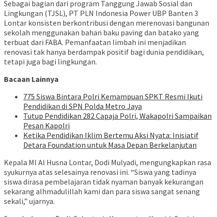
Sebagai bagian dari program Tanggung Jawab Sosial dan
Lingkungan (TJSL), PT PLN Indonesia Power UBP Banten 3
Lontar konsisten berkontribusi dengan merenovasi bangunan
sekolah menggunakan bahan baku paving dan batako yang
terbuat dari FABA. Pemanfaatan limbah ini menjadikan
renovasi tak hanya berdampak positif bagi dunia pendidikan,
tetapi juga bagi lingkungan.
Bacaan Lainnya
775 Siswa Bintara Polri Kemampuan SPKT Resmi Ikuti
Pendidikan di SPN Polda Metro Jaya
Tutup Pendidikan 282 Capaja Polri, Wakapolri Sampaikan
Pesan Kapolri
Ketika Pendidikan Iklim Bertemu Aksi Nyata: Inisiatif
Detara Foundation untuk Masa Depan Berkelanjutan
Kepala MI Al Husna Lontar, Dodi Mulyadi, mengungkapkan rasa
syukurnya atas selesainya renovasi ini. “Siswa yang tadinya
siswa dirasa pembelajaran tidak nyaman banyak kekurangan
sekarang alhmadulillah kami dan para siswa sangat senang
sekali,” ujarnya.