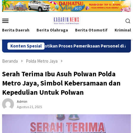
Loncat
ke
konten
Menu
Mobile
Berita Daerah
Berita Olahraga
Berita Otomotif
Kriminal
Polri Pastikan Proses Pemeriksaan Personel di Aceh Dilaksanak
Konten Spesial
Beranda
Polda Metro Jaya
Serah Terima Ibu Asuh Polwan Polda
Metro Jaya, Simbol Kebersamaan dan
Kepedulian Untuk Polwan
Admin
Agustus 21, 2025