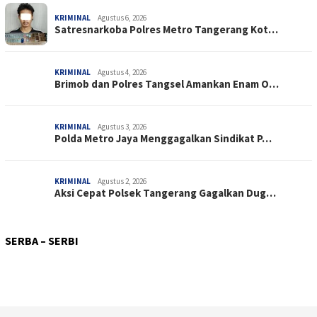
KRIMINAL
Agustus 6, 2026
Satresnarkoba Polres Metro Tangerang Kot…
KRIMINAL
Agustus 4, 2026
Brimob dan Polres Tangsel Amankan Enam O…
KRIMINAL
Agustus 3, 2026
Polda Metro Jaya Menggagalkan Sindikat P…
KRIMINAL
Agustus 2, 2026
Aksi Cepat Polsek Tangerang Gagalkan Dug…
SOSIAL
Agustus 7, 2026
PERISTIWA
Agustus 3, 2026
Lapas Kelas IIA Cilegon Tebar Kepedulian…
SOSIAL
Agustus 3, 2026
SERBA – SERBI
Respon Cepat Satgas Kepolisian Operasi D…
SOSIAL
Agustus 1, 2026
Kerja Bakti Massal, Rutan Surakarta Wuju…
KETAHANAN PANGAN
Juli 31, 2026
Dukung Pelaku Usaha Kecil, Rutan Surakar…
Brimob Polda Metro Jaya Panen Hasil Prog…
HIBURAN
April 10, 2026