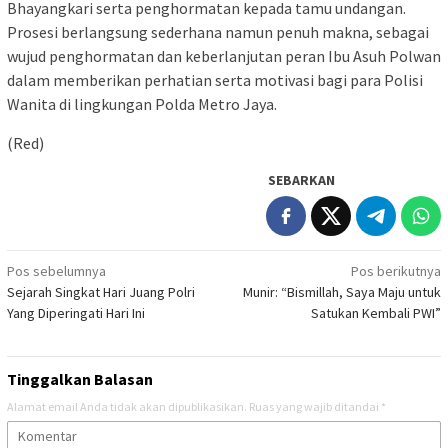
Bhayangkari serta penghormatan kepada tamu undangan.
Prosesi berlangsung sederhana namun penuh makna, sebagai
wujud penghormatan dan keberlanjutan peran Ibu Asuh Polwan
dalam memberikan perhatian serta motivasi bagi para Polisi
Wanita di lingkungan Polda Metro Jaya.
(Red)
SEBARKAN
Navigasi
Pos sebelumnya
Pos berikutnya
Sejarah Singkat Hari Juang Polri
Munir: “Bismillah, Saya Maju untuk
pos
Yang Diperingati Hari Ini
Satukan Kembali PWI”
Tinggalkan Balasan
Alamat email Anda tidak akan dipublikasikan.
Ruas yang wajib ditandai
*