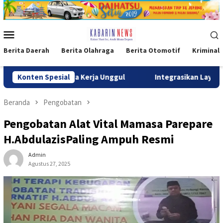
Loncat
ke
konten
Menu
Mobile
Berita Daerah
Berita Olahraga
Berita Otomotif
Kriminal
ya Kerja Unggul
Konten Spesial
​Integrasikan Layanan Digital dan Tatap
Beranda
Pengobatan
Pengobatan Alat Vital Mamasa Parepare
H.AbdulazisPaling Ampuh Resmi
Admin
Agustus 27, 2025