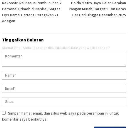
Rekonstruksi Kasus Pembunuhan 2
Polda Metro Jaya Gelar Gerakan
pos
Personel Brimob di Nabire, Satgas
Pangan Murah, Target 5 Ton Beras
Ops Damai Cartenz Peragakan 21
Per Hari Hingga Desember 2025
Adegan
Tinggalkan Balasan
Alamat email Anda tidak akan dipublikasikan.
Ruas yang wajib ditandai
*
Simpan nama, email, dan situs web saya pada peramban ini untuk
komentar saya berikutnya.