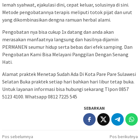
lemah syahwat, ejakulasi dini, cepat keluar, solusinya di sini.
Metode pengobatannya terapis meliputi totok pijat dan urut
yang dikombinasikan dengna ramuan herbal alami.
Pengobatan nya bisa cukup 1x datang dan anda akan
merasakan manfaatnya langsung dan hasilnya dijamin
PERMANEN seumur hidup serta bebas dari efek samping. Dan
Pengobatan Kami Bisa Melayani Panggilan Dengan Senang
Hati.
Alamat praktek Menetap Sudah Ada Di Kota Pare Pare Sulawesi
Selatan Buka praktek setiap hari bahkan hari libur tetap buka.
Untuk layanan informasi bisa hubungi sekarang Tlpon 0857
5123 4100. Whatsapp 0812 7225 545
SEBARKAN
Navigasi
Pos sebelumnya
Pos berikutnya