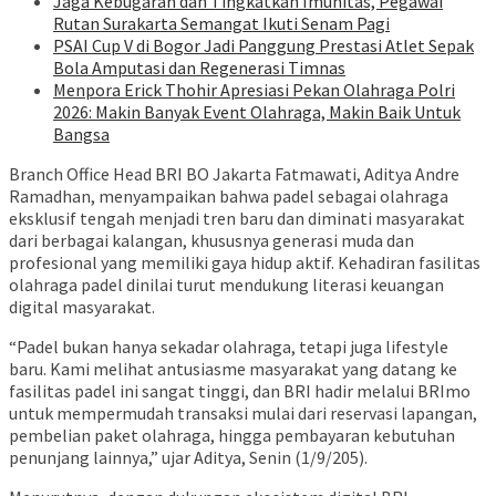
Jaga Kebugaran dan Tingkatkan Imunitas, Pegawai
Rutan Surakarta Semangat Ikuti Senam Pagi
PSAI Cup V di Bogor Jadi Panggung Prestasi Atlet Sepak
Bola Amputasi dan Regenerasi Timnas
Menpora Erick Thohir Apresiasi Pekan Olahraga Polri
2026: Makin Banyak Event Olahraga, Makin Baik Untuk
Bangsa
Branch Office Head BRI BO Jakarta Fatmawati, Aditya Andre
Ramadhan, menyampaikan bahwa padel sebagai olahraga
eksklusif tengah menjadi tren baru dan diminati masyarakat
dari berbagai kalangan, khususnya generasi muda dan
profesional yang memiliki gaya hidup aktif. Kehadiran fasilitas
olahraga padel dinilai turut mendukung literasi keuangan
digital masyarakat.
“Padel bukan hanya sekadar olahraga, tetapi juga lifestyle
baru. Kami melihat antusiasme masyarakat yang datang ke
fasilitas padel ini sangat tinggi, dan BRI hadir melalui BRImo
untuk mempermudah transaksi mulai dari reservasi lapangan,
pembelian paket olahraga, hingga pembayaran kebutuhan
penunjang lainnya,” ujar Aditya, Senin (1/9/205).