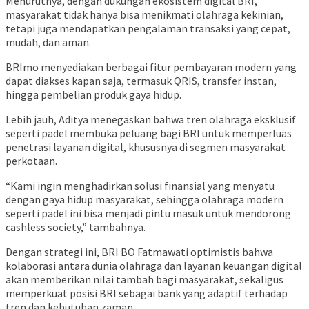
Menurutnya, dengan dukungan ekosistem digital BRI,
masyarakat tidak hanya bisa menikmati olahraga kekinian,
tetapi juga mendapatkan pengalaman transaksi yang cepat,
mudah, dan aman.
BRImo menyediakan berbagai fitur pembayaran modern yang
dapat diakses kapan saja, termasuk QRIS, transfer instan,
hingga pembelian produk gaya hidup.
Lebih jauh, Aditya menegaskan bahwa tren olahraga eksklusif
seperti padel membuka peluang bagi BRI untuk memperluas
penetrasi layanan digital, khususnya di segmen masyarakat
perkotaan.
“Kami ingin menghadirkan solusi finansial yang menyatu
dengan gaya hidup masyarakat, sehingga olahraga modern
seperti padel ini bisa menjadi pintu masuk untuk mendorong
cashless society,” tambahnya.
Dengan strategi ini, BRI BO Fatmawati optimistis bahwa
kolaborasi antara dunia olahraga dan layanan keuangan digital
akan memberikan nilai tambah bagi masyarakat, sekaligus
memperkuat posisi BRI sebagai bank yang adaptif terhadap
tren dan kebutuhan zaman.