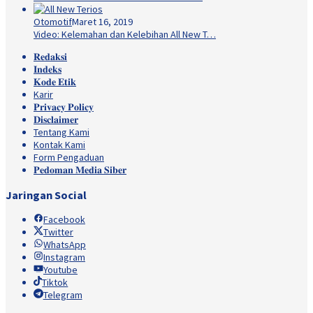
Otomotif
Maret 16, 2019
Video: Kelemahan dan Kelebihan All New T…
𝐑𝐞𝐝𝐚𝐤𝐬𝐢
𝐈𝐧𝐝𝐞𝐤𝐬
𝐊𝐨𝐝𝐞 𝐄𝐭𝐢𝐤
Karir
𝐏𝐫𝐢𝐯𝐚𝐜𝐲 𝐏𝐨𝐥𝐢𝐜𝐲
𝐃𝐢𝐬𝐜𝐥𝐚𝐢𝐦𝐞𝐫
Tentang Kami
Kontak Kami
Form Pengaduan
𝐏𝐞𝐝𝐨𝐦𝐚𝐧 𝐌𝐞𝐝𝐢𝐚 𝐒𝐢𝐛𝐞𝐫
Jaringan Social
Facebook
Twitter
WhatsApp
Instagram
Youtube
Tiktok
Telegram