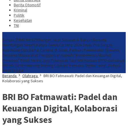
Berita Otomotif
Kriminal
Politik
Kesehatan
TNI
Konten Spesial
Satgas TMMD Ke-129 Bangun Jalan Sasaran 4, Rakyat Bersatu
Membangun Negeri
Kaops Damai Cartenz-2026 Tinjau Pos Satgas
Kepolisian Ops Damai Cartenz di Sinak, Perkuat Pendekatan Humanis
Bersama Masyarakat
Penggantian Kapolri “Kompetensi Absolut
Presiden”
Polda Metro Jaya Pulangkan Tiga WNI Korban TPPO dari Libya
BRI BO TB Simatupang Dorong Edukasi Transaksi Digital Lewat Budaya
Kerja Unggul
Beranda
Olahraga
BRI BO Fatmawati: Padel dan Keuangan Digital,
Kolaborasi yang Sukses
BRI BO Fatmawati: Padel dan
Keuangan Digital, Kolaborasi
yang Sukses