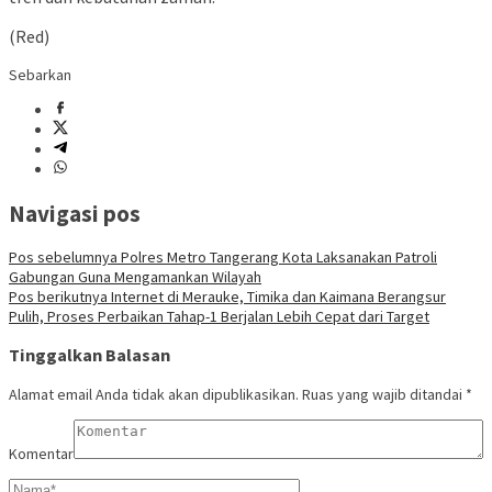
(Red)
Sebarkan
Navigasi pos
Pos sebelumnya
Polres Metro Tangerang Kota Laksanakan Patroli
Gabungan Guna Mengamankan Wilayah
Pos berikutnya
Internet di Merauke, Timika dan Kaimana Berangsur
Pulih, Proses Perbaikan Tahap-1 Berjalan Lebih Cepat dari Target
Tinggalkan Balasan
Alamat email Anda tidak akan dipublikasikan.
Ruas yang wajib ditandai
*
Komentar