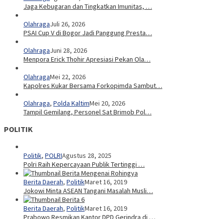
Jaga Kebugaran dan Tingkatkan Imunitas, …
Olahraga
Juli 26, 2026
PSAI Cup V di Bogor Jadi Panggung Presta…
Olahraga
Juni 28, 2026
Menpora Erick Thohir Apresiasi Pekan Ola…
Olahraga
Mei 22, 2026
Kapolres Kukar Bersama Forkopimda Sambut…
Olahraga
,
Polda Kaltim
Mei 20, 2026
Tampil Gemilang, Personel Sat Brimob Pol…
POLITIK
Politik
,
POLRI
Agustus 28, 2025
Polri Raih Kepercayaan Publik Tertinggi …
Berita Daerah
,
Politik
Maret 16, 2019
Jokowi Minta ASEAN Tangani Masalah Musli…
Berita Daerah
,
Politik
Maret 16, 2019
Prabowo Resmikan Kantor DPD Gerindra di …