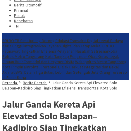
Berita Otomotif
Kriminal
Politik
Kesehatan
TNI
Konten Spesial
​BRI BO TB Simatupang Dorong Edukasi Transaksi Digital Lewat Budaya
Kerja Unggul
​Integrasikan Layanan Digital dan Tatap Muka, BRI BO
Fatmawati Tingkatkan Efisiensi Pelayanan Nasabah
Satresnarkoba
Polres Metro Tangerang Kota Tangkap Pengedar Obat Keras Ilegal,
Ribuan Butir Tramadol dan Hexymer Disita
Wakapolres Metro Tangerang
Kota Pimpin Binrohtal, Personel Diajak Perkuat Integritas dan Bekal
Akhirat
BPS: Dalam Tiga Bulan, Lebih dari Setengah Juta Orang Terserap
di Pasar Kerja
Beranda
Berita Daerah
Jalur Ganda Kereta Api Elevated Solo
Balapan–Kadipiro Siap Tingkatkan Efisiensi Transportasi Kota Solo
Jalur Ganda Kereta Api
Elevated Solo Balapan–
Kadipiro Siap Tingkatkan