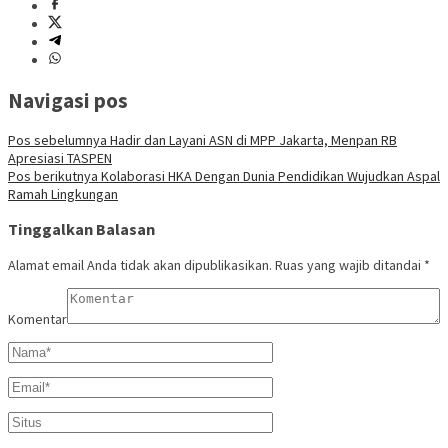
Navigasi pos
Pos sebelumnya
Hadir dan Layani ASN di MPP Jakarta, Menpan RB
Apresiasi TASPEN
Pos berikutnya
Kolaborasi HKA Dengan Dunia Pendidikan Wujudkan Aspal
Ramah Lingkungan
Tinggalkan Balasan
Alamat email Anda tidak akan dipublikasikan.
Ruas yang wajib ditandai
*
Komentar