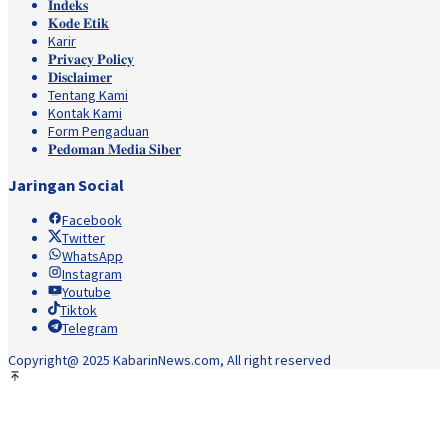
𝐈𝐧𝐝𝐞𝐤𝐬
𝐊𝐨𝐝𝐞 𝐄𝐭𝐢𝐤
Karir
𝐏𝐫𝐢𝐯𝐚𝐜𝐲 𝐏𝐨𝐥𝐢𝐜𝐲
𝐃𝐢𝐬𝐜𝐥𝐚𝐢𝐦𝐞𝐫
Tentang Kami
Kontak Kami
Form Pengaduan
𝐏𝐞𝐝𝐨𝐦𝐚𝐧 𝐌𝐞𝐝𝐢𝐚 𝐒𝐢𝐛𝐞𝐫
Jaringan Social
Facebook
Twitter
WhatsApp
Instagram
Youtube
Tiktok
Telegram
Copyright@ 2025 KabarinNews.com, All right reserved