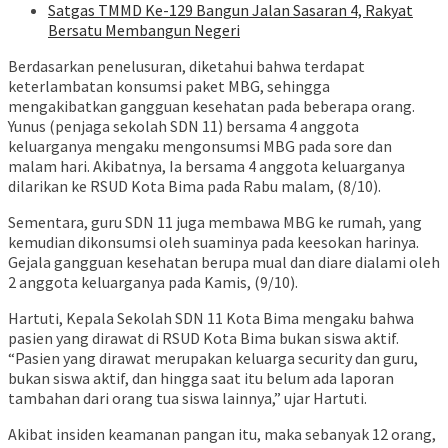
Satgas TMMD Ke-129 Bangun Jalan Sasaran 4, Rakyat
Bersatu Membangun Negeri
Berdasarkan penelusuran, diketahui bahwa terdapat
keterlambatan konsumsi paket MBG, sehingga
mengakibatkan gangguan kesehatan pada beberapa orang.
Yunus (penjaga sekolah SDN 11) bersama 4 anggota
keluarganya mengaku mengonsumsi MBG pada sore dan
malam hari. Akibatnya, Ia bersama 4 anggota keluarganya
dilarikan ke RSUD Kota Bima pada Rabu malam, (8/10).
Sementara, guru SDN 11 juga membawa MBG ke rumah, yang
kemudian dikonsumsi oleh suaminya pada keesokan harinya.
Gejala gangguan kesehatan berupa mual dan diare dialami oleh
2 anggota keluarganya pada Kamis, (9/10).
Hartuti, Kepala Sekolah SDN 11 Kota Bima mengaku bahwa
pasien yang dirawat di RSUD Kota Bima bukan siswa aktif.
“Pasien yang dirawat merupakan keluarga security dan guru,
bukan siswa aktif, dan hingga saat itu belum ada laporan
tambahan dari orang tua siswa lainnya,” ujar Hartuti.
Akibat insiden keamanan pangan itu, maka sebanyak 12 orang,