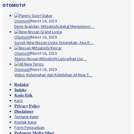
OTOMOTIF
Otomotif
Maret 16, 2019
Demi Xpander, Mitsubishi Bakal Mengimpor…
Otomotif
Maret 16, 2019
Sosok New Nissan Livina Terungkap, Apa K…
Otomotif
Maret 16, 2019
Aliansi Nissan-Mitsubishi Luncurkan Livi…
Otomotif
Maret 16, 2019
Video: Kelemahan dan Kelebihan All New T…
𝐑𝐞𝐝𝐚𝐤𝐬𝐢
𝐈𝐧𝐝𝐞𝐤𝐬
𝐊𝐨𝐝𝐞 𝐄𝐭𝐢𝐤
Karir
𝐏𝐫𝐢𝐯𝐚𝐜𝐲 𝐏𝐨𝐥𝐢𝐜𝐲
𝐃𝐢𝐬𝐜𝐥𝐚𝐢𝐦𝐞𝐫
Tentang Kami
Kontak Kami
Form Pengaduan
𝐏𝐞𝐝𝐨𝐦𝐚𝐧 𝐌𝐞𝐝𝐢𝐚 𝐒𝐢𝐛𝐞𝐫