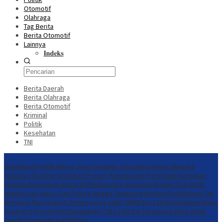
Otomotif
Olahraga
Tag Berita
Berita Otomotif
Lainnya
𝐈𝐧𝐝𝐞𝐤𝐬
Berita Daerah
Berita Olahraga
Berita Otomotif
Kriminal
Politik
Kesehatan
TNI
Konten Spesial
Ditpolairud Polda Metro Jaya Tetapkan Tersangka Kasus Minerba
Keluarga Sutrimo Serahkan Proses Penelusuran Penyebab Kematian
Kepada Kepolisian
Ketua IESPA Ibnu Riza Apresiasi Kapolri Cup 2026:
Wadah Luar Biasa, Dari Polres Hingga Panggung Nasional
Kolaborasi TNI
Bersama Masyarakat, Pengecoran Jalan TMMD Ke-129 Membangun Desa
Sasaran 5
Pos Pantau Disiagakan Polres Metro Tangerang Kota untuk
Cegah Gangguan Kamtibmas