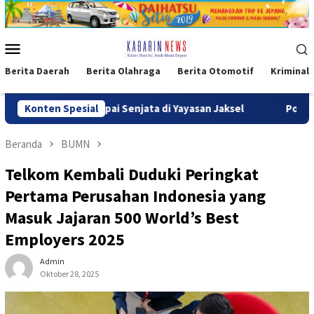
Loncat
ke
konten
Menu
Mobile
Berita Daerah
Berita Olahraga
Berita Otomotif
Kriminal
a Menyerupai Senjata di Yayasan Jaksel
Konten Spesial
Polri Pastikan P
Beranda
BUMN
Telkom Kembali Duduki Peringkat
Pertama Perusahan Indonesia yang
Masuk Jajaran 500 World’s Best
Employers 2025
Admin
Oktober 28, 2025