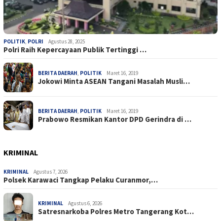
POLITIK
,
POLRI
Agustus 28, 2025
Polri Raih Kepercayaan Publik Tertinggi …
BERITA DAERAH
,
POLITIK
Maret 16, 2019
Jokowi Minta ASEAN Tangani Masalah Musli…
BERITA DAERAH
,
POLITIK
Maret 16, 2019
Prabowo Resmikan Kantor DPD Gerindra di …
KRIMINAL
KRIMINAL
Agustus 7, 2026
Polsek Karawaci Tangkap Pelaku Curanmor,…
KRIMINAL
Agustus 6, 2026
Satresnarkoba Polres Metro Tangerang Kot…