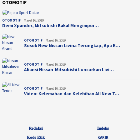
OTOMOTIF
OTOMOTIF
Maret 16, 2019
Demi Xpander, Mitsubishi Bakal Mengimpor…
OTOMOTIF
Maret 16, 2019
Sosok New Nissan Livina Terungkap, Apa K…
OTOMOTIF
Maret 16, 2019
Aliansi Nissan-Mitsubishi Luncurkan Livi…
OTOMOTIF
Maret 16, 2019
Video: Kelemahan dan Kelebihan All New T…
𝐑𝐞𝐝𝐚𝐤𝐬𝐢
𝐈𝐧𝐝𝐞𝐤𝐬
𝐊𝐨𝐝𝐞 𝐄𝐭𝐢𝐤
KARIR