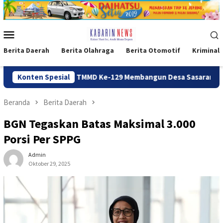
Loncat
ke
konten
Menu
Mobile
Berita Daerah
Berita Olahraga
Berita Otomotif
Kriminal
ran Jalan TMMD Ke-129 Membangun Desa Sasaran 5
Konten Spesial
Pos Pa
Beranda
Berita Daerah
BGN Tegaskan Batas Maksimal 3.000
Porsi Per SPPG
Admin
Oktober 29, 2025