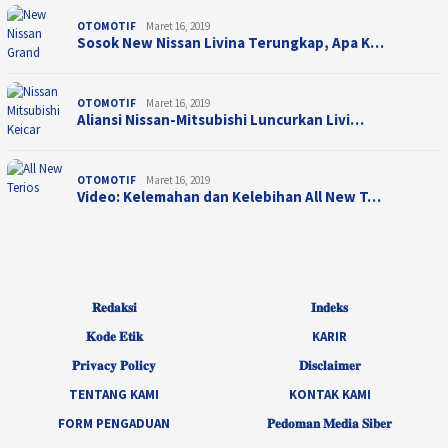
OTOMOTIF
Maret 16, 2019
Sosok New Nissan Livina Terungkap, Apa K…
OTOMOTIF
Maret 16, 2019
Aliansi Nissan-Mitsubishi Luncurkan Livi…
OTOMOTIF
Maret 16, 2019
Video: Kelemahan dan Kelebihan All New T…
𝐑𝐞𝐝𝐚𝐤𝐬𝐢
𝐈𝐧𝐝𝐞𝐤𝐬
𝐊𝐨𝐝𝐞 𝐄𝐭𝐢𝐤
KARIR
𝐏𝐫𝐢𝐯𝐚𝐜𝐲 𝐏𝐨𝐥𝐢𝐜𝐲
𝐃𝐢𝐬𝐜𝐥𝐚𝐢𝐦𝐞𝐫
TENTANG KAMI
KONTAK KAMI
FORM PENGADUAN
𝐏𝐞𝐝𝐨𝐦𝐚𝐧 𝐌𝐞𝐝𝐢𝐚 𝐒𝐢𝐛𝐞𝐫