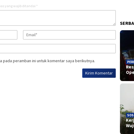
as yang wajib ditandai
*
SERBA
a pada peramban ini untuk komentar saya berikutnya.
PER
Res
Ope
SOS
Ker
Wu