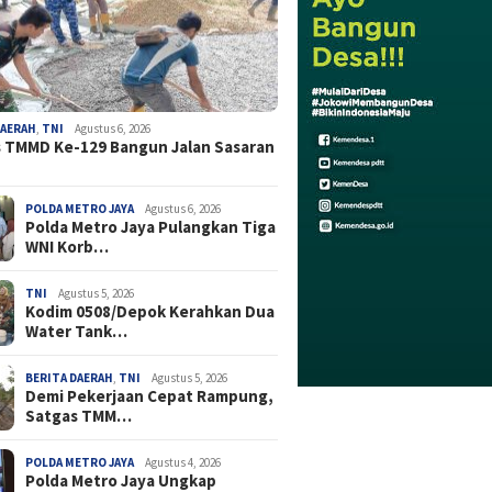
DAERAH
,
TNI
Agustus 6, 2026
 TMMD Ke-129 Bangun Jalan Sasaran
POLDA METRO JAYA
Agustus 6, 2026
Polda Metro Jaya Pulangkan Tiga
WNI Korb…
TNI
Agustus 5, 2026
Kodim 0508/Depok Kerahkan Dua
Water Tank…
BERITA DAERAH
,
TNI
Agustus 5, 2026
Demi Pekerjaan Cepat Rampung,
Satgas TMM…
POLDA METRO JAYA
Agustus 4, 2026
Polda Metro Jaya Ungkap