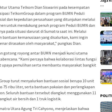
Jaga K
…
rektur Utama Telkom Dian Siswarini pada kesempatan
isipasi TelkomGroup dalam program BUMN Peduli
ial dan kepedulian perusahaan yang ditunjukan melalui
tmen untuk mendukung penuh program Peduli BUMN dan
ya pada situasi darurat di Sumatra saat ini. Melalui
 bantuan kemanusiaan yang disalurkan, kami ingin
nar dirasakan oleh masyarakat,” pungkas Dian.
n gotong royong antar BUMN menjadi kunci utama
encana. “Kami percaya bahwa kolaborasi lintas fungsi
t upaya pemulihan serta membantu masyarakat bangkit
Group turut menyalurkan bantuan sosial berupa 10 unit
as 75 ribu liter, serta bantuan pakaian dan perlengkapan
 ton. Seluruh bantuan tersebut diangkut menggunakan 11
POLIT
angkut air bersih dan 1 truk logistik.
matra Utara Agung Tri Cahyono, menjelaskan bahwa