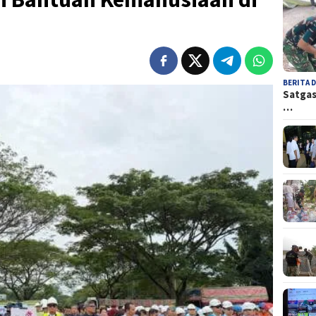
BERITA 
Satgas
…