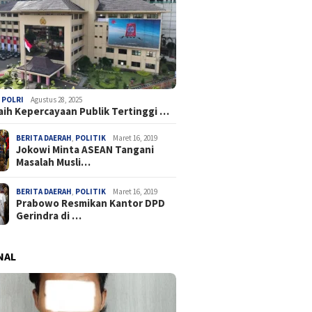
,
POLRI
Agustus 28, 2025
Raih Kepercayaan Publik Tertinggi …
BERITA DAERAH
,
POLITIK
Maret 16, 2019
Jokowi Minta ASEAN Tangani
Masalah Musli…
BERITA DAERAH
,
POLITIK
Maret 16, 2019
Prabowo Resmikan Kantor DPD
Gerindra di …
NAL