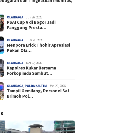
ebugaran dan Tingkatkan Imunitas,
OLAHRAGA
Juli 26, 2026
PSAI Cup V di Bogor Jadi
Panggung Presta…
OLAHRAGA
Juni 28, 2026
Menpora Erick Thohir Apresiasi
Pekan Ola…
OLAHRAGA
Mei 22, 2026
Kapolres Kukar Bersama
Forkopimda Sambut…
OLAHRAGA
,
POLDA KALTIM
Mei 20, 2026
Tampil Gemilang, Personel Sat
Brimob Pol…
IK