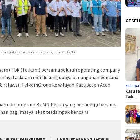
KESE
dara Kualanamu, Sumatra Utara, Jumat (19/12).
rsero) Tbk (Telkom) bersama seluruh operating company
n nyata dalam mendukung upaya penanganan bencana
18 relawan TelkomGroup ke wilayah Kabupaten Aceh
KESEHA
Karuta
Cek…
ian dari program BUMN Peduli yang bersinergi bersama
han bagi masyarakat terdampak bencana.
N Edukasi Pelaku UMKM
UMKM Binaan PGN Tembus