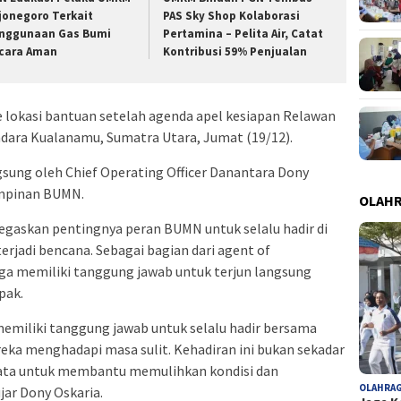
jonegoro Terkait
PAS Sky Shop Kolaborasi
nggunaan Gas Bumi
Pertamina – Pelita Air, Catat
cara Aman
Kontribusi 59% Penjualan
 lokasi bantuan setelah agenda apel kesiapan Relawan
ndara Kualanamu, Sumatra Utara, Jumat (19/12).
gsung oleh Chief Operating Officer Danantara Dony
pimpinan BUMN.
OLAH
gaskan pentingnya peran BUMN untuk selalu hadir di
rjadi bencana. Sebagai bagian dari agent of
ga memiliki tanggung jawab untuk terjun langsung
pak.
emiliki tanggung jawab untuk selalu hadir bersama
eka menghadapi masa sulit. Kehadiran ini bukan sekadar
yata untuk membantu memulihkan kondisi dan
OLAHRA
ar Dony Oskaria.