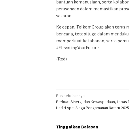
bantuan kemanusiaan, serta kolabor
perusahaan dalam memastikan proses
sasaran.
Ke depan, TelkomGroup akan terus 
bencana, tetapi juga dalam menduku
memperkuat ketahanan, serta pemul
#ElevatingYourFuture
(Red)
Navigasi
Pos sebelumnya
Perkuat Sinergi dan Kewaspadaan, Lapas 
pos
Hadiri Apel Siaga Pengamanan Nataru 202
Tinggalkan Balasan