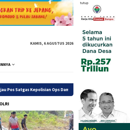
tutup
KAMIS, 6 AGUSTUS 2026
INNYA
olisian Ops Damai Cartenz di Sinak, Perkuat Pendekatan Humani
POLRI