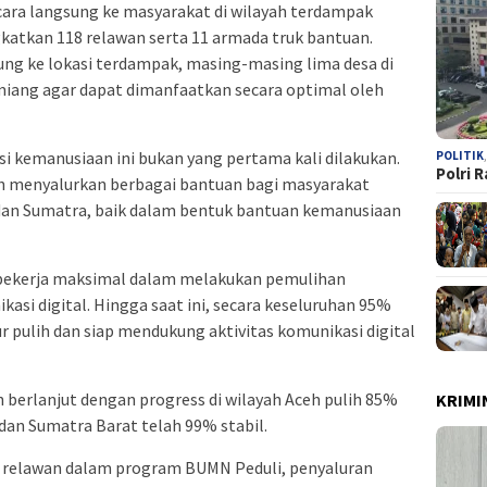
ara langsung ke masyarakat di wilayah terdampak
tkan 118 relawan serta 11 armada truk bantuan.
sung ke lokasi terdampak, masing-masing lima desa di
miang agar dapat dimanfaatkan secara optimal oleh
 kemanusiaan ini bukan yang pertama kali dilakukan.
POLITIK
Polri 
h menyalurkan berbagai bantuan bagi masyarakat
dan Sumatra, baik dalam bentuk bantuan kemanusiaan
 bekerja maksimal dalam melakukan pemulihan
kasi digital. Hingga saat ini, secara keseluruhan 95%
 pulih dan siap mendukung aktivitas komunikasi digital
h berlanjut dengan progress di wilayah Aceh pulih 85%
KRIMI
dan Sumatra Barat telah 99% stabil.
tan relawan dalam program BUMN Peduli, penyaluran