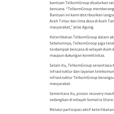
bantuan TelkomGroup disalurkan sec
bencana. “TelkomGroup memberangka
Bantuan ini kami distribusikan lang
Aceh Timur dan lima desa di Aceh Ta
masyarakat,” jelas Agung.
Keterlibatan TelkomGroup dalam aksi
Sebelumnya, TelkomGroup juga tela
terdampak bencana di wilayah Aceh 
maupun dukungan konektivitas.
Selain itu, TelkomGroup senantiasa
infrastruktur dan layanan telekomuni
infrastruktur TelkomGroup berangsur
masyarakat.
Sementara itu, proses recovery masi
sedangkan di wilayah Sumatra Utara 
Melalui partisipasi aktif keterliba