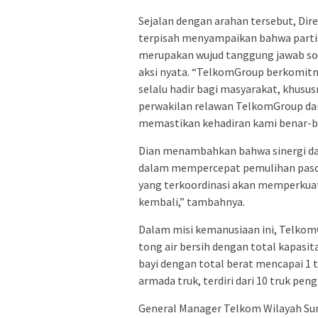
Sejalan dengan arahan tersebut, Di
terpisah menyampaikan bahwa part
merupakan wujud tanggung jawab sos
aksi nyata. “TelkomGroup berkomi
selalu hadir bagi masyarakat, khususn
perwakilan relawan TelkomGroup dan
memastikan kehadiran kami benar-be
Dian menambahkan bahwa sinergi da
dalam mempercepat pemulihan pascab
yang terkoordinasi akan memperkua
kembali,” tambahnya.
Dalam misi kemanusiaan ini, Telkom
tong air bersih dengan total kapasit
bayi dengan total berat mencapai 1
armada truk, terdiri dari 10 truk peng
General Manager Telkom Wilayah Su