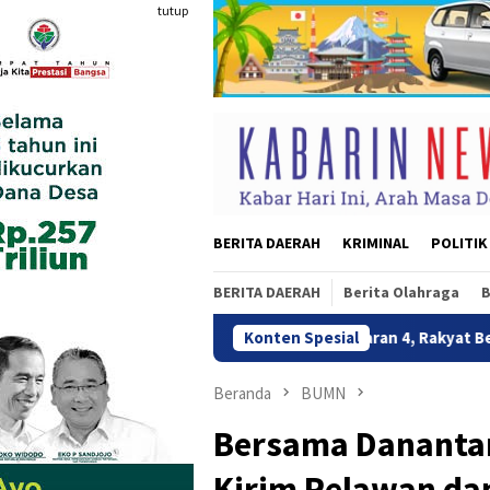
Loncat
tutup
ke
konten
BERITA DAERAH
KRIMINAL
POLITIK
BERITA DAERAH
Berita Olahraga
B
MMD Ke-129 Bangun Jalan Sasaran 4, Rakyat Bersatu Membangun
Konten Spesial
Beranda
BUMN
Bersama Dananta
Kirim Relawan da