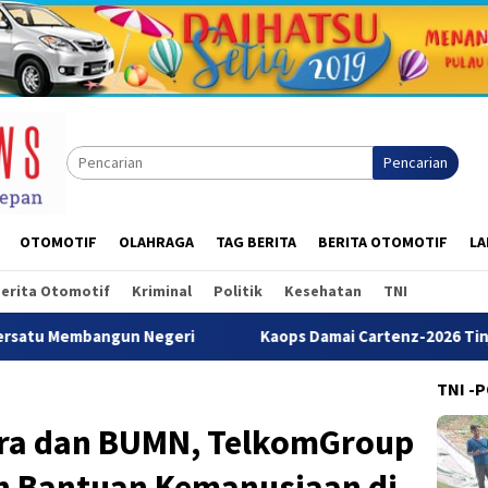
Pencarian
OTOMOTIF
OLAHRAGA
TAG BERITA
BERITA OTOMOTIF
LA
erita Otomotif
Kriminal
Politik
Kesehatan
TNI
 Negeri
Kaops Damai Cartenz-2026 Tinjau Pos Satgas Kep
TNI -
ra dan BUMN, TelkomGroup
n Bantuan Kemanusiaan di