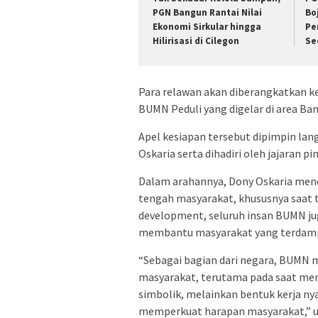
PGN Bangun Rantai Nilai
Bo
Ekonomi Sirkular hingga
Pe
Hilirisasi di Cilegon
Se
Para relawan akan diberangkatkan ke
BUMN Peduli yang digelar di area Ba
Apel kesiapan tersebut dipimpin lan
Oskaria serta dihadiri oleh jajaran 
Dalam arahannya, Dony Oskaria mene
tengah masyarakat, khususnya saat te
development, seluruh insan BUMN ju
membantu masyarakat yang terdam
“Sebagai bagian dari negara, BUMN m
masyarakat, terutama pada saat mer
simbolik, melainkan bentuk kerja n
memperkuat harapan masyarakat,” uj