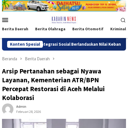
Loncat
ke
konten
Menu
Mobile
Berita Daerah
Berita Olahraga
Berita Otomotif
Kriminal
rong Reintegrasi Sosial Berlandaskan Nilai Kebangsaan
Konten Spesial
Po
Beranda
Berita Daerah
Arsip Pertanahan sebagai Nyawa
Layanan, Kementerian ATR/BPN
Percepat Restorasi di Aceh Melalui
Kolaborasi
Admin
Februari 28, 2026