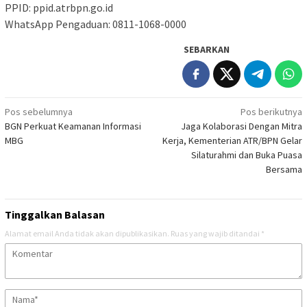
PPID: ppid.atrbpn.go.id
WhatsApp Pengaduan: 0811-1068-0000
SEBARKAN
Navigasi
Pos sebelumnya
Pos berikutnya
BGN Perkuat Keamanan Informasi
Jaga Kolaborasi Dengan Mitra
pos
MBG
Kerja, Kementerian ATR/BPN Gelar
Silaturahmi dan Buka Puasa
Bersama
Tinggalkan Balasan
Alamat email Anda tidak akan dipublikasikan.
Ruas yang wajib ditandai
*