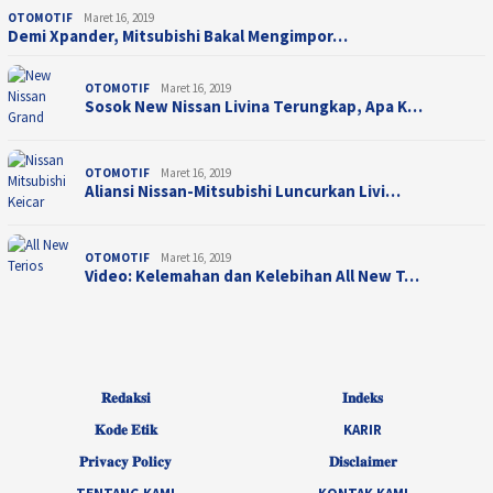
OTOMOTIF
Maret 16, 2019
Demi Xpander, Mitsubishi Bakal Mengimpor…
OTOMOTIF
Maret 16, 2019
Sosok New Nissan Livina Terungkap, Apa K…
OTOMOTIF
Maret 16, 2019
Aliansi Nissan-Mitsubishi Luncurkan Livi…
OTOMOTIF
Maret 16, 2019
Video: Kelemahan dan Kelebihan All New T…
𝐑𝐞𝐝𝐚𝐤𝐬𝐢
𝐈𝐧𝐝𝐞𝐤𝐬
𝐊𝐨𝐝𝐞 𝐄𝐭𝐢𝐤
KARIR
𝐏𝐫𝐢𝐯𝐚𝐜𝐲 𝐏𝐨𝐥𝐢𝐜𝐲
𝐃𝐢𝐬𝐜𝐥𝐚𝐢𝐦𝐞𝐫