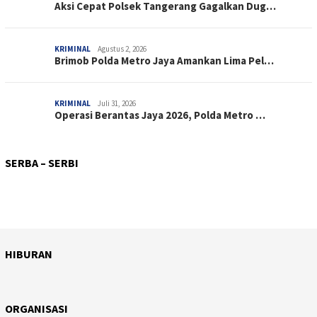
Aksi Cepat Polsek Tangerang Gagalkan Dug…
KRIMINAL
Agustus 2, 2026
Brimob Polda Metro Jaya Amankan Lima Pel…
KRIMINAL
Juli 31, 2026
Operasi Berantas Jaya 2026, Polda Metro …
PERISTIWA
Agustus 3, 2026
SOSIAL
Agustus 3, 2026
Respon Cepat Satgas Kepolisian Operasi D…
SOSIAL
Agustus 1, 2026
SERBA – SERBI
Kerja Bakti Massal, Rutan Surakarta Wuju…
KETAHANAN PANGAN
Juli 31, 2026
Dukung Pelaku Usaha Kecil, Rutan Surakar…
SOSIAL
Juli 31, 2026
Brimob Polda Metro Jaya Panen Hasil Prog…
Polri – TNI Kompak Temui Pengemudi…
HIBURAN
April 10, 2026
HIBURAN
Juli 28, 2025
Sentuhan Sinematik Ifan Seventeen, &#821…
HIBURAN
Taman Bermain Indoor untuk Anak, Champio…
ORGANISASI