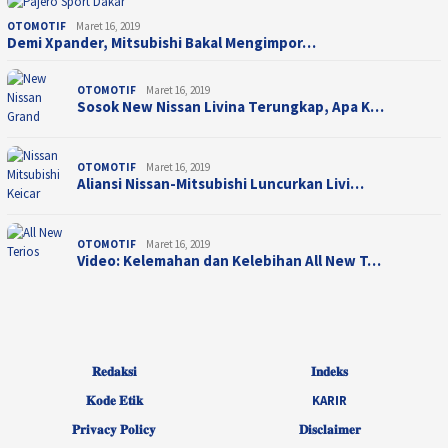
OTOMOTIF
Maret 16, 2019
Demi Xpander, Mitsubishi Bakal Mengimpor…
OTOMOTIF
Maret 16, 2019
Sosok New Nissan Livina Terungkap, Apa K…
OTOMOTIF
Maret 16, 2019
Aliansi Nissan-Mitsubishi Luncurkan Livi…
OTOMOTIF
Maret 16, 2019
Video: Kelemahan dan Kelebihan All New T…
𝐑𝐞𝐝𝐚𝐤𝐬𝐢
𝐈𝐧𝐝𝐞𝐤𝐬
𝐊𝐨𝐝𝐞 𝐄𝐭𝐢𝐤
KARIR
𝐏𝐫𝐢𝐯𝐚𝐜𝐲 𝐏𝐨𝐥𝐢𝐜𝐲
𝐃𝐢𝐬𝐜𝐥𝐚𝐢𝐦𝐞𝐫