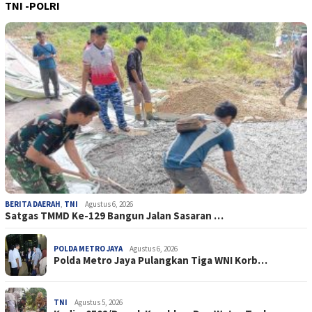
TNI -POLRI
BERITA DAERAH
,
TNI
Agustus 6, 2026
Satgas TMMD Ke-129 Bangun Jalan Sasaran …
POLDA METRO JAYA
Agustus 6, 2026
Polda Metro Jaya Pulangkan Tiga WNI Korb…
TNI
Agustus 5, 2026