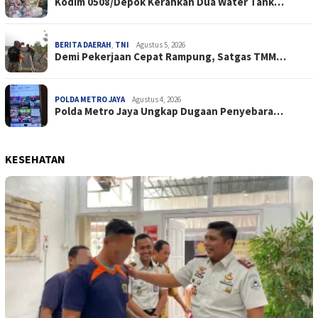
Kodim 0508/Depok Kerahkan Dua Water Tank…
BERITA DAERAH
,
TNI
Agustus 5, 2026
Demi Pekerjaan Cepat Rampung, Satgas TMM…
POLDA METRO JAYA
Agustus 4, 2026
Polda Metro Jaya Ungkap Dugaan Penyebara…
KESEHATAN