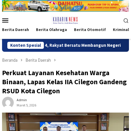
Loncat
ke
konten
Menu
Mobile
Berita Daerah
Berita Olahraga
Berita Otomotif
Kriminal
 Sasaran 4, Rakyat Bersatu Membangun Negeri
Konten Spesial
Kaops Dam
Beranda
Berita Daerah
Perkuat Layanan Kesehatan Warga
Binaan, Lapas Kelas IIA Cilegon Gandeng
RSUD Kota Cilegon
Admin
Maret 5, 2026