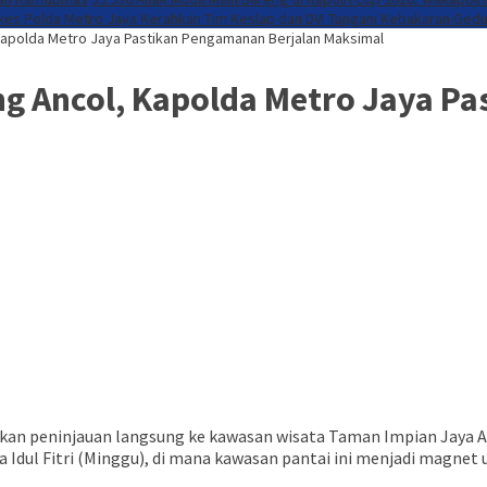
kes Polda Metro Jaya Kerahkan Tim Keslap dan DVI Tangani Kebakaran Ge
Kapolda Metro Jaya Pastikan Pengamanan Berjalan Maksimal
g Ancol, Kapolda Metro Jaya P
kan peninjauan langsung ke kawasan wisata Taman Impian Jaya Anc
a Idul Fitri (Minggu), di mana kawasan pantai ini menjadi magn