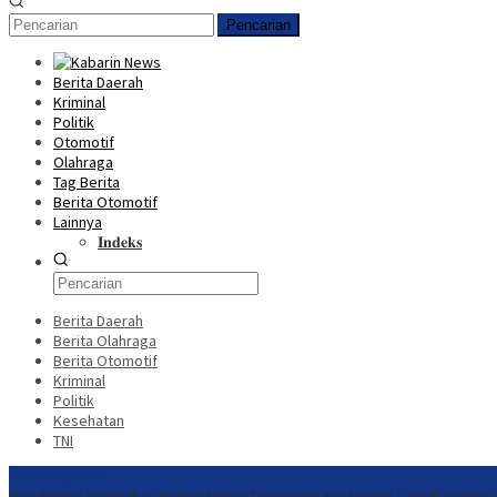
Pencarian
Berita Daerah
Kriminal
Politik
Otomotif
Olahraga
Tag Berita
Berita Otomotif
Lainnya
𝐈𝐧𝐝𝐞𝐤𝐬
Berita Daerah
Berita Olahraga
Berita Otomotif
Kriminal
Politik
Kesehatan
TNI
Konten Spesial
Pos Pantau Disiagakan Polres Metro Tangerang Kota untuk Cegah Gangg