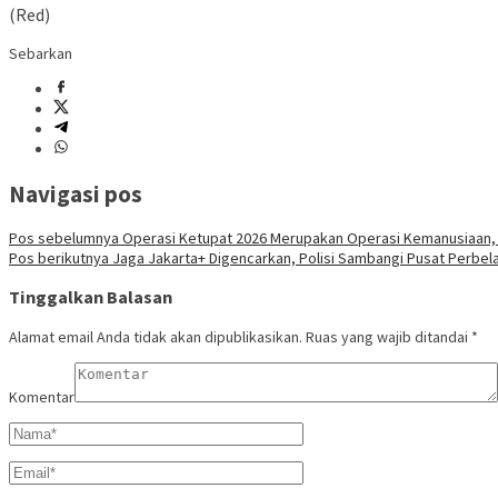
(Red)
Sebarkan
Navigasi pos
Pos sebelumnya
Operasi Ketupat 2026 Merupakan Operasi Kemanusiaan, P
Pos berikutnya
Jaga Jakarta+ Digencarkan, Polisi Sambangi Pusat Perbel
Tinggalkan Balasan
Alamat email Anda tidak akan dipublikasikan.
Ruas yang wajib ditandai
*
Komentar