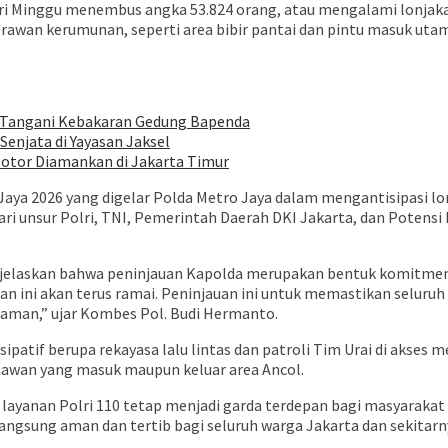
ari Minggu menembus angka 53.824 orang, atau mengalami lonjaka
k rawan kerumunan, seperti area bibir pantai dan pintu masuk 
I Tangani Kebakaran Gedung Bapenda
enjata di Yayasan Jaksel
Motor Diamankan di Jakarta Timur
aya 2026 yang digelar Polda Metro Jaya dalam mengantisipasi lon
i unsur Polri, TNI, Pemerintah Daerah DKI Jakarta, dan Potensi Ma
elaskan bahwa peninjauan Kapolda merupakan bentuk komitmen 
an ini akan terus ramai. Peninjauan ini untuk memastikan seluru
 aman,” ujar Kombes Pol. Budi Hermanto.
patif berupa rekayasa lalu lintas dan patroli Tim Urai di akses 
wan yang masuk maupun keluar area Ancol.
ayanan Polri 110 tetap menjadi garda terdepan bagi masyarak
rlangsung aman dan tertib bagi seluruh warga Jakarta dan sekitarn