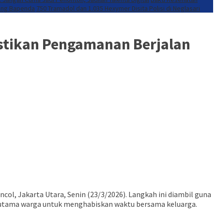
dung Bapenda
750 Tramadol dan 1.035 Hexymer Disita Polisi di Neglasari
astikan Pengamanan Berjalan
ol, Jakarta Utara, Senin (23/3/2026). Langkah ini diambil guna
et utama warga untuk menghabiskan waktu bersama keluarga.