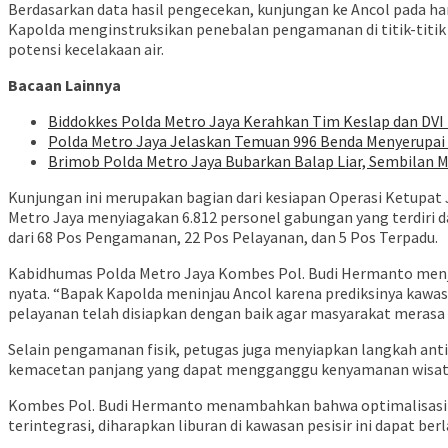
Berdasarkan data hasil pengecekan, kunjungan ke Ancol pada h
Kapolda menginstruksikan penebalan pengamanan di titik-titi
potensi kecelakaan air.
Bacaan Lainnya
Biddokkes Polda Metro Jaya Kerahkan Tim Keslap dan DV
Polda Metro Jaya Jelaskan Temuan 996 Benda Menyerupai S
Brimob Polda Metro Jaya Bubarkan Balap Liar, Sembilan 
Kunjungan ini merupakan bagian dari kesiapan Operasi Ketupat J
Metro Jaya menyiagakan 6.812 personel gabungan yang terdiri dar
dari 68 Pos Pengamanan, 22 Pos Pelayanan, dan 5 Pos Terpadu.
Kabidhumas Polda Metro Jaya Kombes Pol. Budi Hermanto menj
nyata. “Bapak Kapolda meninjau Ancol karena prediksinya kawas
pelayanan telah disiapkan dengan baik agar masyarakat merasa
Selain pengamanan fisik, petugas juga menyiapkan langkah antisi
kemacetan panjang yang dapat mengganggu kenyamanan wisata
Kombes Pol. Budi Hermanto menambahkan bahwa optimalisasi l
terintegrasi, diharapkan liburan di kawasan pesisir ini dapat be