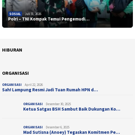
SOSIAL
Juli 31, 2026
Polri – TNI Kompak Temui Pengemudi…
HIBURAN
April 10, 2026
HIBURAN
Juli 28, 2025
Sentuhan Sinematik Ifan Seventeen, &#821…
HIBURAN
Taman Bermain Indoor untuk Anak, Champio…
ORGANISASI
ORGANISASI
April 22, 2026
Sah! Lampung Resmi Jadi Tuan Rumah HPN d…
ORGANISASI
Desember 30, 2025
Ketua Satgas BSH Sambut Baik Dukungan Ko…
ORGANISASI
Desember 6, 2025
Mad Sutisna (Anoey) Tegaskan Komitmen Pe…