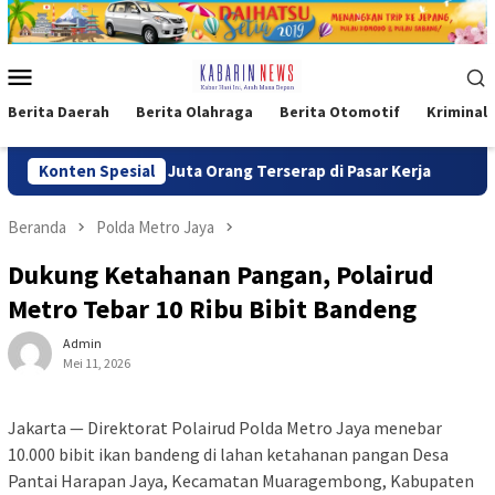
Loncat
ke
konten
Menu
Mobile
Berita Daerah
Berita Olahraga
Berita Otomotif
Kriminal
ah Juta Orang Terserap di Pasar Kerja
Konten Spesial
Tindak Lanjut Per
Beranda
Polda Metro Jaya
Dukung Ketahanan Pangan, Polairud
Metro Tebar 10 Ribu Bibit Bandeng
Admin
Mei 11, 2026
Jakarta — Direktorat Polairud Polda Metro Jaya menebar
10.000 bibit ikan bandeng di lahan ketahanan pangan Desa
Pantai Harapan Jaya, Kecamatan Muaragembong, Kabupaten