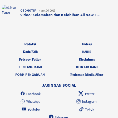
OTOMOTIF
Maret 16, 2019
Video: Kelemahan dan Kelebihan All New T…
𝐑𝐞𝐝𝐚𝐤𝐬𝐢
𝐈𝐧𝐝𝐞𝐤𝐬
𝐊𝐨𝐝𝐞 𝐄𝐭𝐢𝐤
KARIR
𝐏𝐫𝐢𝐯𝐚𝐜𝐲 𝐏𝐨𝐥𝐢𝐜𝐲
𝐃𝐢𝐬𝐜𝐥𝐚𝐢𝐦𝐞𝐫
TENTANG KAMI
KONTAK KAMI
FORM PENGADUAN
𝐏𝐞𝐝𝐨𝐦𝐚𝐧 𝐌𝐞𝐝𝐢𝐚 𝐒𝐢𝐛𝐞𝐫
JARINGAN SOCIAL
Facebook
Twitter
WhatsApp
Instagram
Youtube
Tiktok
Telegram