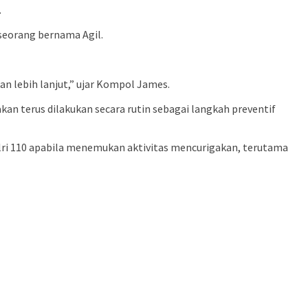
.
seorang bernama Agil.
n lebih lanjut,” ujar Kompol James.
n terus dilakukan secara rutin sebagai langkah preventif
lri 110 apabila menemukan aktivitas mencurigakan, terutama