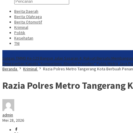
Berita Daerah
Berita Olahraga
Berita Otomotif
Kriminal
Politik
Kesehatan
TNI
Konten Spesial
Satgas TMMD Ke-129 Bangun Jalan Sasaran 4, Rakyat Bersatu Membangun
Penggantian Kapolri “Kompetensi Absolut Presiden”
Polda Metro Jaya Pu
Beranda
Kriminal
Razia Polres Metro Tangerang Kota Berbuah Pena
Razia Polres Metro Tangerang
admin
Mei 28, 2026