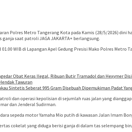
jaran Polres Metro Tangerang Kota pada Kamis (28/5/2026) dini h
s ganja saat patroli JAGA JAKARTA+ berlangsung.
kul 01.00 WIB di Lapangan Apel Gedung Presisi Mako Polres Metro
edar Obat Keras Ilegal, Ribuan Butir Tramadol dan Hexymer Disi
 Hendak Tawuran
au Sintetis Seberat 995 Gram Disebuah Dipemukiman Padat Yang 
roli dan operasi kepolisian di sejumlah ruas jalan yang diangga
mar dan Jenderal Sudirman.
dara sepeda motor Yamaha Mio putih di kawasan Jalan Imam Bonj
tas cokelat yang diduga berisi ganja di dalam tas selempang biru