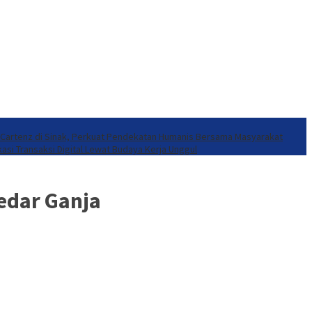
 Cartenz di Sinak, Perkuat Pendekatan Humanis Bersama Masyarakat
asi Transaksi Digital Lewat Budaya Kerja Unggul
edar Ganja