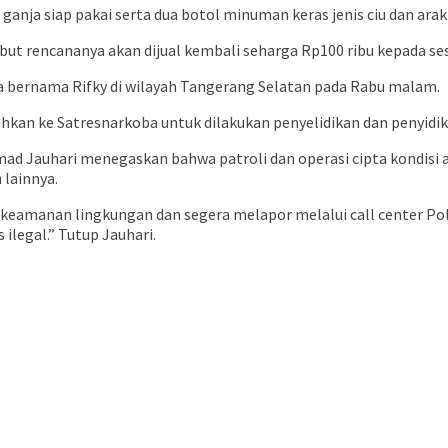
anja siap pakai serta dua botol minuman keras jenis ciu dan arak
but rencananya akan dijual kembali seharga Rp100 ribu kepada se
a bernama Rifky di wilayah Tangerang Selatan pada Rabu malam.
kan ke Satresnarkoba untuk dilakukan penyelidikan dan penyidika
Jauhari menegaskan bahwa patroli dan operasi cipta kondisi aka
 lainnya.
keamanan lingkungan dan segera melapor melalui call center Po
legal.” Tutup Jauhari.