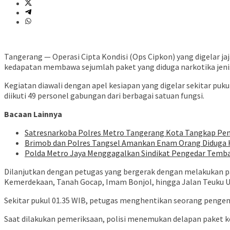
Tangerang — Operasi Cipta Kondisi (Ops Cipkon) yang digelar ja
kedapatan membawa sejumlah paket yang diduga narkotika jeni
Kegiatan diawali dengan apel kesiapan yang digelar sekitar pu
diikuti 49 personel gabungan dari berbagai satuan fungsi.
Bacaan Lainnya
Satresnarkoba Polres Metro Tangerang Kota Tangkap Peng
Brimob dan Polres Tangsel Amankan Enam Orang Diduga
Polda Metro Jaya Menggagalkan Sindikat Pengedar Tembak
Dilanjutkan dengan petugas yang bergerak dengan melakukan pat
Kemerdekaan, Tanah Gocap, Imam Bonjol, hingga Jalan Teuku U
Sekitar pukul 01.35 WIB, petugas menghentikan seorang pengen
Saat dilakukan pemeriksaan, polisi menemukan delapan paket ker