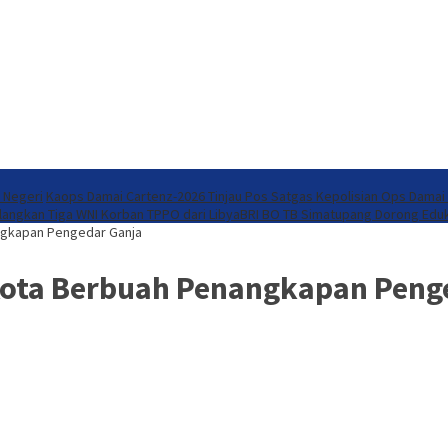
 Negeri
Kaops Damai Cartenz-2026 Tinjau Pos Satgas Kepolisian Ops Damai
langkan Tiga WNI Korban TPPO dari Libya
​BRI BO TB Simatupang Dorong Eduk
ngkapan Pengedar Ganja
 Kota Berbuah Penangkapan Peng