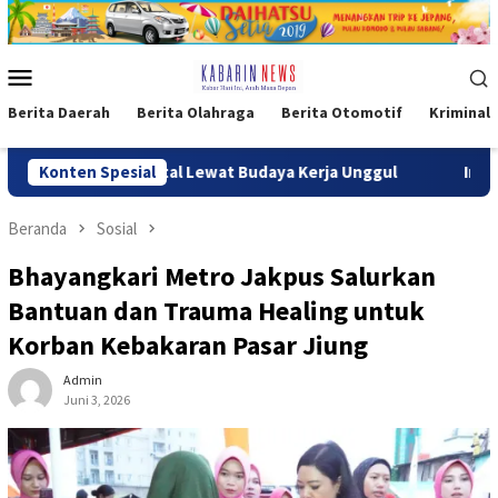
Loncat
ke
konten
Menu
Mobile
Berita Daerah
Berita Olahraga
Berita Otomotif
Kriminal
si Digital Lewat Budaya Kerja Unggul
Konten Spesial
​Integrasikan Laya
Beranda
Sosial
Bhayangkari Metro Jakpus Salurkan
Bantuan dan Trauma Healing untuk
Korban Kebakaran Pasar Jiung
Admin
Juni 3, 2026