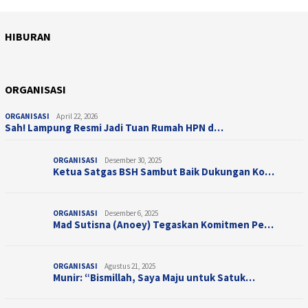
HIBURAN
April 10, 2026
HIBURAN
Juli 28, 2025
Sentuhan Sinematik Ifan Seventeen, &#821…
HIBURAN
Taman Bermain Indoor untuk Anak, Champio…
ORGANISASI
ORGANISASI
April 22, 2026
Sah! Lampung Resmi Jadi Tuan Rumah HPN d…
ORGANISASI
Desember 30, 2025
Ketua Satgas BSH Sambut Baik Dukungan Ko…
ORGANISASI
Desember 6, 2025
Mad Sutisna (Anoey) Tegaskan Komitmen Pe…
ORGANISASI
Agustus 21, 2025
Munir: “Bismillah, Saya Maju untuk Satuk…