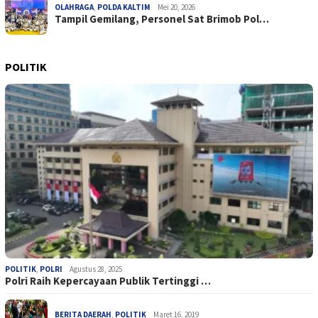
OLAHRAGA
,
POLDA KALTIM
Mei 20, 2026
Tampil Gemilang, Personel Sat Brimob Pol…
POLITIK
POLITIK
,
POLRI
Agustus 28, 2025
Polri Raih Kepercayaan Publik Tertinggi …
BERITA DAERAH
,
POLITIK
Maret 16, 2019