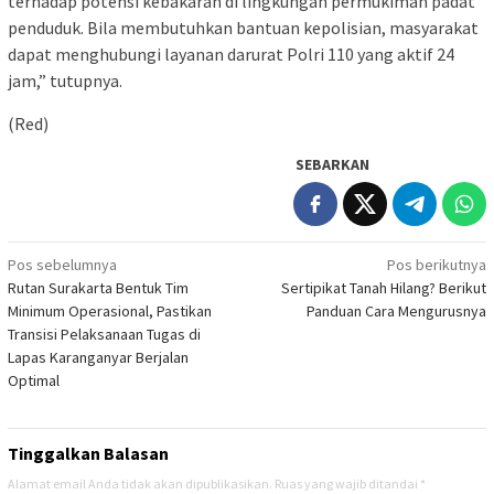
terhadap potensi kebakaran di lingkungan permukiman padat
penduduk. Bila membutuhkan bantuan kepolisian, masyarakat
dapat menghubungi layanan darurat Polri 110 yang aktif 24
jam,” tutupnya.
(Red)
SEBARKAN
Navigasi
Pos sebelumnya
Pos berikutnya
Rutan Surakarta Bentuk Tim
Sertipikat Tanah Hilang? Berikut
pos
Minimum Operasional, Pastikan
Panduan Cara Mengurusnya
Transisi Pelaksanaan Tugas di
Lapas Karanganyar Berjalan
Optimal
Tinggalkan Balasan
Alamat email Anda tidak akan dipublikasikan.
Ruas yang wajib ditandai
*