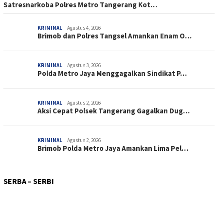
Satresnarkoba Polres Metro Tangerang Kot…
KRIMINAL
Agustus 4, 2026
Brimob dan Polres Tangsel Amankan Enam O…
KRIMINAL
Agustus 3, 2026
Polda Metro Jaya Menggagalkan Sindikat P…
KRIMINAL
Agustus 2, 2026
Aksi Cepat Polsek Tangerang Gagalkan Dug…
KRIMINAL
Agustus 2, 2026
Brimob Polda Metro Jaya Amankan Lima Pel…
PERISTIWA
Agustus 3, 2026
SOSIAL
Agustus 3, 2026
Respon Cepat Satgas Kepolisian Operasi D…
SOSIAL
Agustus 1, 2026
SERBA – SERBI
Kerja Bakti Massal, Rutan Surakarta Wuju…
KETAHANAN PANGAN
Juli 31, 2026
Dukung Pelaku Usaha Kecil, Rutan Surakar…
SOSIAL
Juli 31, 2026
Brimob Polda Metro Jaya Panen Hasil Prog…
Polri – TNI Kompak Temui Pengemudi…