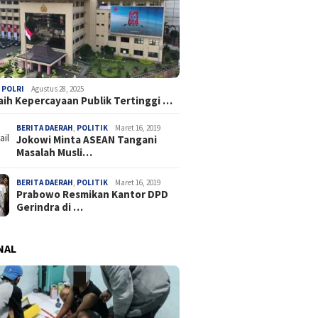
,
POLRI
Agustus 28, 2025
Raih Kepercayaan Publik Tertinggi …
BERITA DAERAH
,
POLITIK
Maret 16, 2019
Jokowi Minta ASEAN Tangani
Masalah Musli…
BERITA DAERAH
,
POLITIK
Maret 16, 2019
Prabowo Resmikan Kantor DPD
Gerindra di …
NAL