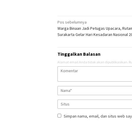
Navigasi
Pos sebelumnya
Warga Binaan Jadi Petugas Upacara, Ruta
pos
Surakarta Gelar Hari Kesadaran Nasional 2
Tinggalkan Balasan
Alamat email Anda tidak akan dipublikasikan.
Ru
Simpan nama, email, dan situs web say