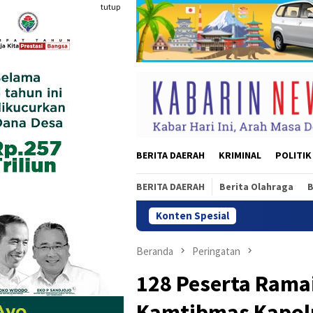
Loncat
tutup
ke
konten
BERITA DAERAH
KRIMINAL
POLITIK
BERITA DAERAH
Berita Olahraga
B
Konten Spesial
35.936 Anak M
Beranda
Peringatan
128 Peserta Ram
Kamtibmas Kapolr