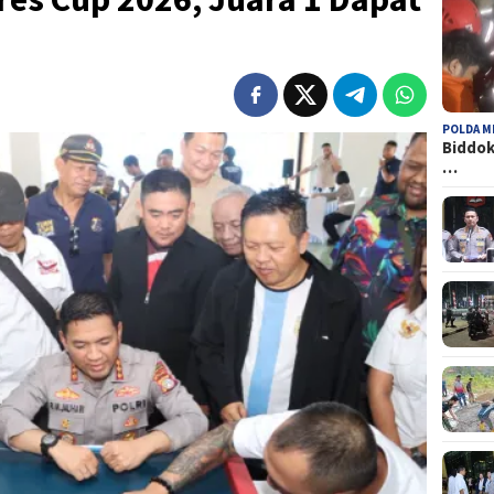
POLDA M
Biddok
…