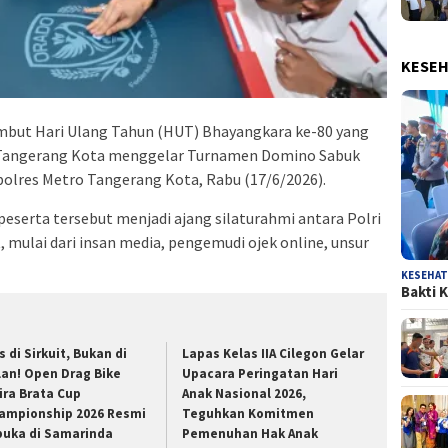
KESE
ut Hari Ulang Tahun (HUT) Bhayangkara ke-80 yang
ro Tangerang Kota menggelar Turnamen Domino Sabuk
olres Metro Tangerang Kota, Rabu (17/6/2026).
peserta tersebut menjadi ajang silaturahmi antara Polri
mulai dari insan media, pengemudi ojek online, unsur
KESEHA
Bakti 
s di Sirkuit, Bukan di
Lapas Kelas IIA Cilegon Gelar
lan! Open Drag Bike
Upacara Peringatan Hari
ira Brata Cup
Anak Nasional 2026,
ampionship 2026 Resmi
Teguhkan Komitmen
buka di Samarinda
Pemenuhan Hak Anak