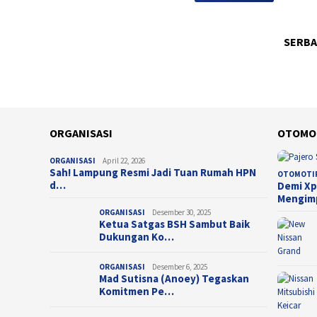
PER
PER
Bri
SOS
Dit
PER
Lap
Pe
SOS
SERBA
Res
Ker
Ker
Kep
Ope
Wu
een,
k,
ORGANISASI
OTOMO
ORGANISASI
April 22, 2026
Sah! Lampung Resmi Jadi Tuan Rumah HPN
OTOMOTI
d…
Demi Xp
Mengim
ORGANISASI
Desember 30, 2025
Ketua Satgas BSH Sambut Baik
Dukungan Ko…
ORGANISASI
Desember 6, 2025
Mad Sutisna (Anoey) Tegaskan
Komitmen Pe…