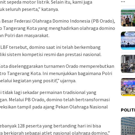
…
 sepeda motor listrik. Selain itu, kami juga
k seluruh peserta,” katanya.
 Besar Federasi Olahraga Domino Indonesia (PB Orado),
tro Tangerang Kota yang menghadirkan olahraga domino
n Polri dan masyarakat.
 LBF tersebut, domino saat ini telah berkembang
ki sistem kompetisi resmi dan prestasi nasional.
g Kota diselenggarakan turnamen Orado memperebutkan
ro Tangerang Kota. Ini menunjukkan bagaimana Polri
lui kegiatan yang positif,” ujarnya.
tidak lagi sekadar permainan tradisional yang
an. Melalui PB Orado, domino telah bertransformasi
yeksikan tampil pada ajang Pekan Olahraga Nasional
POLIT
ebanyak 128 peserta yang bertanding hari ini bisa
a berkiprah sebagai atlet nasional olahraga domino,”