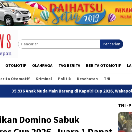
Pencarian
OTOMOTIF
OLAHRAGA
TAG BERITA
BERITA OTOMOTIF
LA
erita Otomotif
Kriminal
Politik
Kesehatan
TNI
uda Main Bareng di Kapolri Cup 2026, Wakapolri: Jangan Cuma Jad
TNI -
aikan Domino Sabuk
es Cup 2026, Juara 1 Dapat