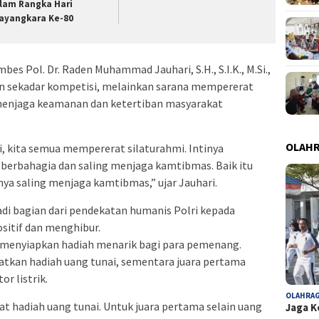
lam Rangka Hari
ayangkara Ke-80
s Pol. Dr. Raden Muhammad Jauhari, S.H., S.I.K., M.Si.,
n sekadar kompetisi, melainkan sarana mempererat
enjaga keamanan dan ketertiban masyarakat
OLAH
 kita semua mempererat silaturahmi. Intinya
 berbahagia dan saling menjaga kamtibmas. Baik itu
nya saling menjaga kamtibmas,” ujar Jauhari.
di bagian dari pendekatan humanis Polri kepada
sitif dan menghibur.
h menyiapkan hadiah menarik bagi para pemenang.
tkan hadiah uang tunai, sementara juara pertama
r listrik.
OLAHRA
hadiah uang tunai. Untuk juara pertama selain uang
Jaga K