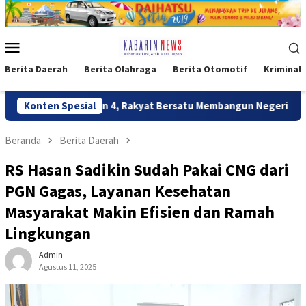
Loncat
ke
konten
Menu
Mobile
Berita Daerah
Berita Olahraga
Berita Otomotif
Kriminal
n Sasaran 4, Rakyat Bersatu Membangun Negeri
Konten Spesial
Kaops Da
Beranda
Berita Daerah
RS Hasan Sadikin Sudah Pakai CNG dari
PGN Gagas, Layanan Kesehatan
Masyarakat Makin Efisien dan Ramah
Lingkungan
Admin
Agustus 11, 2025