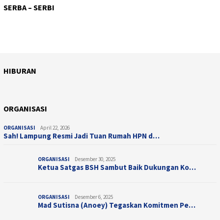
SOSIAL
Agustus 3, 2026
Respon Cepat Satgas Kepolisian Operasi D…
SOSIAL
Agustus 1, 2026
SERBA – SERBI
Kerja Bakti Massal, Rutan Surakarta Wuju…
KETAHANAN PANGAN
Juli 31, 2026
Dukung Pelaku Usaha Kecil, Rutan Surakar…
SOSIAL
Juli 31, 2026
Brimob Polda Metro Jaya Panen Hasil Prog…
Polri – TNI Kompak Temui Pengemudi…
HIBURAN
April 10, 2026
HIBURAN
Juli 28, 2025
Sentuhan Sinematik Ifan Seventeen, &#821…
HIBURAN
Taman Bermain Indoor untuk Anak, Champio…
ORGANISASI
ORGANISASI
April 22, 2026
Sah! Lampung Resmi Jadi Tuan Rumah HPN d…
ORGANISASI
Desember 30, 2025
Ketua Satgas BSH Sambut Baik Dukungan Ko…
ORGANISASI
Desember 6, 2025
Mad Sutisna (Anoey) Tegaskan Komitmen Pe…