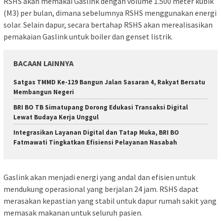
RSHS akan memakai Gaslink dengan volume 1.500 meter kubik
(M3) per bulan, dimana sebelumnya RSHS menggunakan energi
solar. Selain dapur, secara bertahap RSHS akan merealisasikan
pemakaian Gaslink untuk boiler dan genset listrik.
BACAAN LAINNYA
Satgas TMMD Ke-129 Bangun Jalan Sasaran 4, Rakyat Bersatu
Membangun Negeri
​BRI BO TB Simatupang Dorong Edukasi Transaksi Digital
Lewat Budaya Kerja Unggul
​Integrasikan Layanan Digital dan Tatap Muka, BRI BO
Fatmawati Tingkatkan Efisiensi Pelayanan Nasabah
Gaslink akan menjadi energi yang andal dan efisien untuk
mendukung operasional yang berjalan 24 jam. RSHS dapat
merasakan kepastian yang stabil untuk dapur rumah sakit yang
memasak makanan untuk seluruh pasien.