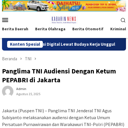
Loncat
ke
konten
Menu
Mobile
Berita Daerah
Berita Olahraga
Berita Otomotif
Kriminal
dukasi Transaksi Digital Lewat Budaya Kerja Unggul
Konten Spesial
​Int
Beranda
TNI
Panglima TNI Audiensi Dengan Ketum
PEPABRI di Jakarta
Admin
Agustus 15, 2025
Jakarta (Puspen TNI) – Panglima TNI Jenderal TNI Agus
Subiyanto melaksanakan audiensi dengan Ketua Umum
Persatuan Purnawirawan dan Warakawuri TNI-Polri (PEPABRI)