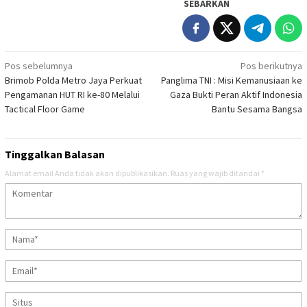
SEBARKAN
Navigasi
Pos sebelumnya
Pos berikutnya
Brimob Polda Metro Jaya Perkuat
Panglima TNI : Misi Kemanusiaan ke
pos
Pengamanan HUT RI ke-80 Melalui
Gaza Bukti Peran Aktif Indonesia
Tactical Floor Game
Bantu Sesama Bangsa
Tinggalkan Balasan
Alamat email Anda tidak akan dipublikasikan.
Ruas yang wajib ditandai
*