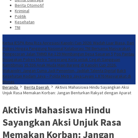
Berita Otomotif
Kriminal
Politik
Kesehatan
TNI
Konten Spesial
Ketua IESPA Ibnu Riza Apresiasi Kapolri Cup 2026: Wadah Luar Biasa, Dari
Polres Hingga Panggung Nasional
Kolaborasi TNI Bersama Masyarakat,
Pengecoran Jalan TMMD Ke-129 Membangun Desa Sasaran 5
Pos Pantau
Disiagakan Polres Metro Tangerang Kota untuk Cegah Gangguan
Kamtibmas
35.936 Anak Muda Main Bareng di Kapolri Cup 2026,
Wakapolri: Jangan Cuma Jadi Penonton, Jadilah Talenta Digital
Bakti
Kesehatan Kodam Jaya – Polda Metro Jaya Layani 1.876 Masyarakat di
Monas
Beranda
Berita Daerah
Aktivis Mahasiswa Hindu Sayangkan Aksi
Unjuk Rasa Memakan Korban: Jangan Benturkan Rakyat dengan Aparat
Aktivis Mahasiswa Hindu
Sayangkan Aksi Unjuk Rasa
Memakan Korban: Jangan