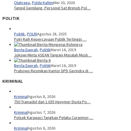
Olahraga
,
Polda Kaltim
Mei 20, 2026
Tampil Gemilang, Personel Sat Brimob Pol…
POLITIK
Politik
,
POLRI
Agustus 28, 2025
Polri Raih Kepercayaan Publik Tertinggi …
Berita Daerah
,
Politik
Maret 16, 2019
Jokowi Minta ASEAN Tangani Masalah Musli…
Berita Daerah
,
Politik
Maret 16, 2019
Prabowo Resmikan Kantor DPD Gerindra di …
KRIMINAL
Kriminal
Agustus 8, 2026
750 Tramadol dan 1.035 Hexymer Disita Po…
Kriminal
Agustus 7, 2026
Polsek Karawaci Tangkap Pelaku Curanmor,…
Kriminal
Agustus 6, 2026