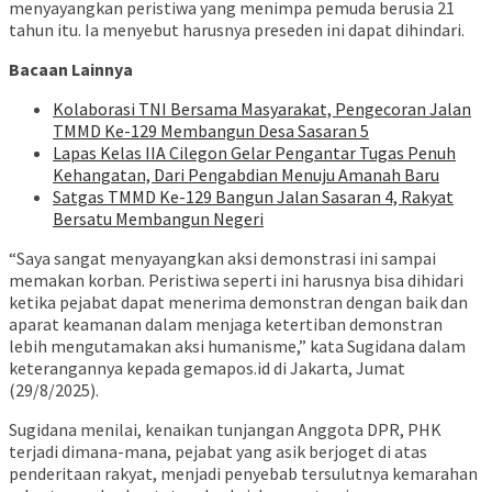
menyayangkan peristiwa yang menimpa pemuda berusia 21
tahun itu. Ia menyebut harusnya preseden ini dapat dihindari.
Bacaan Lainnya
Kolaborasi TNI Bersama Masyarakat, Pengecoran Jalan
TMMD Ke-129 Membangun Desa Sasaran 5
Lapas Kelas IIA Cilegon Gelar Pengantar Tugas Penuh
Kehangatan, Dari Pengabdian Menuju Amanah Baru
Satgas TMMD Ke-129 Bangun Jalan Sasaran 4, Rakyat
Bersatu Membangun Negeri
“Saya sangat menyayangkan aksi demonstrasi ini sampai
memakan korban. Peristiwa seperti ini harusnya bisa dihidari
ketika pejabat dapat menerima demonstran dengan baik dan
aparat keamanan dalam menjaga ketertiban demonstran
lebih mengutamakan aksi humanisme,” kata Sugidana dalam
keterangannya kepada gemapos.id di Jakarta, Jumat
(29/8/2025).
Sugidana menilai, kenaikan tunjangan Anggota DPR, PHK
terjadi dimana-mana, pejabat yang asik berjoget di atas
penderitaan rakyat, menjadi penyebab tersulutnya kemarahan