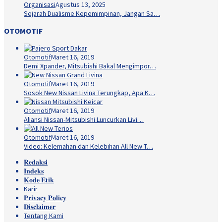
Organisasi
Agustus 13, 2025
Sejarah Dualisme Kepemimpinan, Jangan Sa…
OTOMOTIF
Otomotif
Maret 16, 2019
Demi Xpander, Mitsubishi Bakal Mengimpor…
Otomotif
Maret 16, 2019
Sosok New Nissan Livina Terungkap, Apa K…
Otomotif
Maret 16, 2019
Aliansi Nissan-Mitsubishi Luncurkan Livi…
Otomotif
Maret 16, 2019
Video: Kelemahan dan Kelebihan All New T…
𝐑𝐞𝐝𝐚𝐤𝐬𝐢
𝐈𝐧𝐝𝐞𝐤𝐬
𝐊𝐨𝐝𝐞 𝐄𝐭𝐢𝐤
Karir
𝐏𝐫𝐢𝐯𝐚𝐜𝐲 𝐏𝐨𝐥𝐢𝐜𝐲
𝐃𝐢𝐬𝐜𝐥𝐚𝐢𝐦𝐞𝐫
Tentang Kami