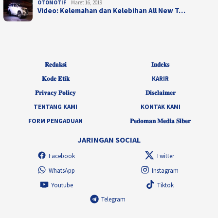
OTOMOTIF
Maret 16, 2019
Video: Kelemahan dan Kelebihan All New T…
𝐑𝐞𝐝𝐚𝐤𝐬𝐢
𝐈𝐧𝐝𝐞𝐤𝐬
𝐊𝐨𝐝𝐞 𝐄𝐭𝐢𝐤
KARIR
𝐏𝐫𝐢𝐯𝐚𝐜𝐲 𝐏𝐨𝐥𝐢𝐜𝐲
𝐃𝐢𝐬𝐜𝐥𝐚𝐢𝐦𝐞𝐫
TENTANG KAMI
KONTAK KAMI
FORM PENGADUAN
𝐏𝐞𝐝𝐨𝐦𝐚𝐧 𝐌𝐞𝐝𝐢𝐚 𝐒𝐢𝐛𝐞𝐫
JARINGAN SOCIAL
Facebook
Twitter
WhatsApp
Instagram
Youtube
Tiktok
Telegram