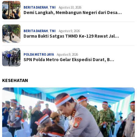
BERITA DAERAH
,
TNI
Agustus 10, 2026
Demi Langkah, Membangun Negeri dari Desa…
BERITA DAERAH
,
TNI
Agustus 9, 2026
Darma Bakti Satgas TMMD Ke-129 Rawat Jal…
POLDA METRO JAYA
Agustus 9, 2026
SPN Polda Metro Gelar Ekspedisi Darat, B…
KESEHATAN