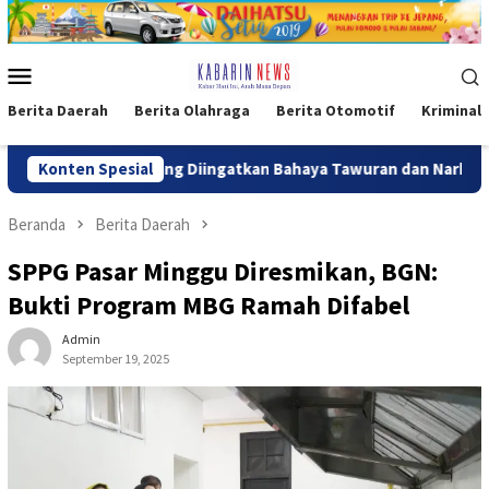
Loncat
ke
konten
Menu
Mobile
Berita Daerah
Berita Olahraga
Berita Otomotif
Kriminal
ng Diingatkan Bahaya Tawuran dan Narkoba
Konten Spesial
Polisi Dimint
Beranda
Berita Daerah
SPPG Pasar Minggu Diresmikan, BGN:
Bukti Program MBG Ramah Difabel
Admin
September 19, 2025