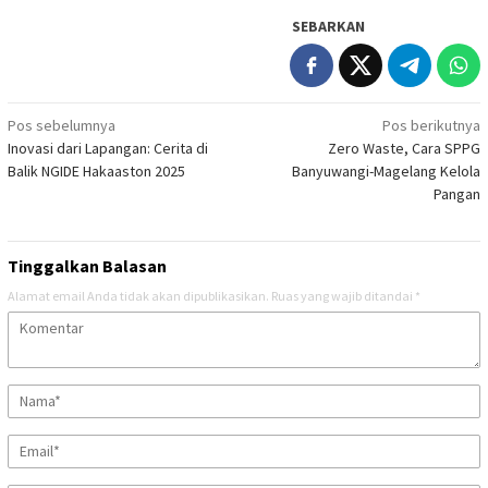
SEBARKAN
Navigasi
Pos sebelumnya
Pos berikutnya
Inovasi dari Lapangan: Cerita di
Zero Waste, Cara SPPG
pos
Balik NGIDE Hakaaston 2025
Banyuwangi-Magelang Kelola
Pangan
Tinggalkan Balasan
Alamat email Anda tidak akan dipublikasikan.
Ruas yang wajib ditandai
*