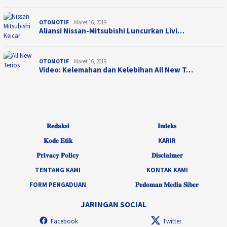
OTOMOTIF
Maret 16, 2019
Aliansi Nissan-Mitsubishi Luncurkan Livi…
OTOMOTIF
Maret 16, 2019
Video: Kelemahan dan Kelebihan All New T…
𝐑𝐞𝐝𝐚𝐤𝐬𝐢
𝐈𝐧𝐝𝐞𝐤𝐬
𝐊𝐨𝐝𝐞 𝐄𝐭𝐢𝐤
KARIR
𝐏𝐫𝐢𝐯𝐚𝐜𝐲 𝐏𝐨𝐥𝐢𝐜𝐲
𝐃𝐢𝐬𝐜𝐥𝐚𝐢𝐦𝐞𝐫
TENTANG KAMI
KONTAK KAMI
FORM PENGADUAN
𝐏𝐞𝐝𝐨𝐦𝐚𝐧 𝐌𝐞𝐝𝐢𝐚 𝐒𝐢𝐛𝐞𝐫
JARINGAN SOCIAL
Facebook
Twitter