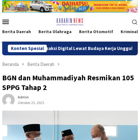
Loncat
ke
konten
Menu
Mobile
Berita Daerah
Berita Olahraga
Berita Otomotif
Kriminal
dukasi Transaksi Digital Lewat Budaya Kerja Unggul
Konten Spesial
​Int
Beranda
Berita Daerah
BGN dan Muhammadiyah Resmikan 105
SPPG Tahap 2
Admin
Oktober 25, 2025