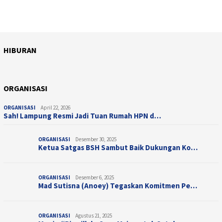
HIBURAN
April 10, 2026
HIBURAN
Juli 28, 2025
Sentuhan Sinematik Ifan Seventeen, &#821…
HIBURAN
Taman Bermain Indoor untuk Anak, Champio…
ORGANISASI
ORGANISASI
April 22, 2026
Sah! Lampung Resmi Jadi Tuan Rumah HPN d…
ORGANISASI
Desember 30, 2025
Ketua Satgas BSH Sambut Baik Dukungan Ko…
ORGANISASI
Desember 6, 2025
Mad Sutisna (Anoey) Tegaskan Komitmen Pe…
ORGANISASI
Agustus 21, 2025