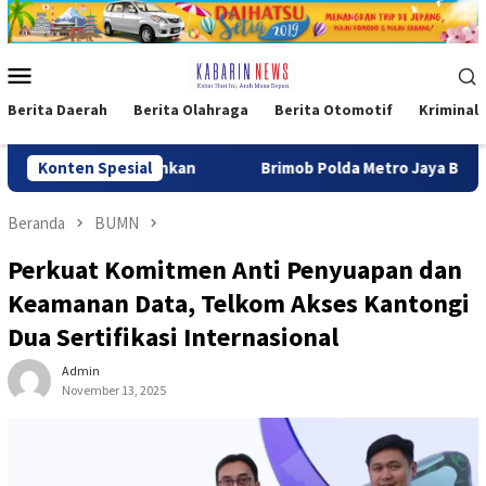
Loncat
ke
konten
Menu
Mobile
Berita Daerah
Berita Olahraga
Berita Otomotif
Kriminal
kut Diamankan
Konten Spesial
Brimob Polda Metro Jaya Bubarkan Balap Li
Beranda
BUMN
Perkuat Komitmen Anti Penyuapan dan
Keamanan Data, Telkom Akses Kantongi
Dua Sertifikasi Internasional
Admin
November 13, 2025