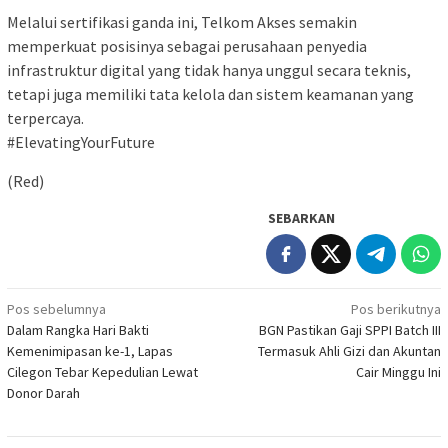
Melalui sertifikasi ganda ini, Telkom Akses semakin
memperkuat posisinya sebagai perusahaan penyedia
infrastruktur digital yang tidak hanya unggul secara teknis,
tetapi juga memiliki tata kelola dan sistem keamanan yang
terpercaya.
#ElevatingYourFuture
(Red)
SEBARKAN
Navigasi
Pos sebelumnya
Pos berikutnya
Dalam Rangka Hari Bakti
BGN Pastikan Gaji SPPI Batch III
pos
Kemenimipasan ke-1, Lapas
Termasuk Ahli Gizi dan Akuntan
Cilegon Tebar Kepedulian Lewat
Cair Minggu Ini
Donor Darah