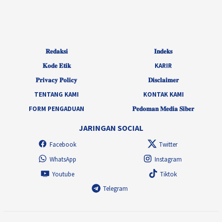
𝐑𝐞𝐝𝐚𝐤𝐬𝐢
𝐈𝐧𝐝𝐞𝐤𝐬
𝐊𝐨𝐝𝐞 𝐄𝐭𝐢𝐤
KARIR
𝐏𝐫𝐢𝐯𝐚𝐜𝐲 𝐏𝐨𝐥𝐢𝐜𝐲
𝐃𝐢𝐬𝐜𝐥𝐚𝐢𝐦𝐞𝐫
TENTANG KAMI
KONTAK KAMI
FORM PENGADUAN
𝐏𝐞𝐝𝐨𝐦𝐚𝐧 𝐌𝐞𝐝𝐢𝐚 𝐒𝐢𝐛𝐞𝐫
JARINGAN SOCIAL
Facebook
Twitter
WhatsApp
Instagram
Youtube
Tiktok
Telegram