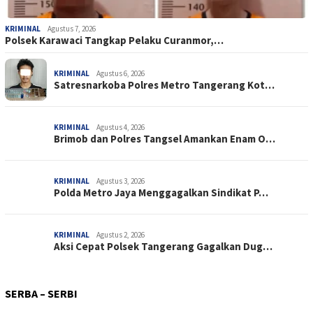
KRIMINAL
Agustus 7, 2026
Polsek Karawaci Tangkap Pelaku Curanmor,…
KRIMINAL
Agustus 6, 2026
Satresnarkoba Polres Metro Tangerang Kot…
KRIMINAL
Agustus 4, 2026
Brimob dan Polres Tangsel Amankan Enam O…
KRIMINAL
Agustus 3, 2026
Polda Metro Jaya Menggagalkan Sindikat P…
KRIMINAL
Agustus 2, 2026
Aksi Cepat Polsek Tangerang Gagalkan Dug…
PERISTIWA
Agustus 3, 2026
SOSIAL
Agustus 3, 2026
Respon Cepat Satgas Kepolisian Operasi D…
SOSIAL
Agustus 1, 2026
SERBA – SERBI
Kerja Bakti Massal, Rutan Surakarta Wuju…
KETAHANAN PANGAN
Juli 31, 2026
Dukung Pelaku Usaha Kecil, Rutan Surakar…
SOSIAL
Juli 31, 2026
Brimob Polda Metro Jaya Panen Hasil Prog…
Polri – TNI Kompak Temui Pengemudi…