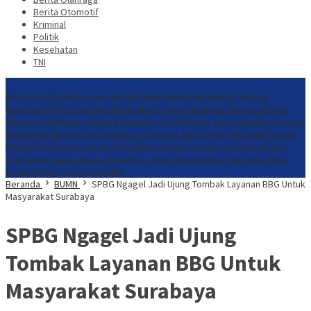
Berita Otomotif
Kriminal
Politik
Kesehatan
TNI
Konten Spesial
Brimob Polda Metro Jaya Bantu Penanganan Kebakaran Gedung
Bapenda DKI
Dit Samapta Polda Metro Jaya Kerahkan Personel Bantu
Tangani Kebakaran Gedung Bapenda
Polda Metro Jaya Jelaskan Temuan
996 Benda Menyerupai Senjata di Yayasan Jaksel
Polri Pastikan Proses
Pemeriksaan Personel di Aceh Dilaksanakan Secara Profesional dan
Transparan
Lapas Kelas IIA Cilegon Tebar Kepedulian, dan Gelar Bakti
Sosial Untuk Yayasan Al-Kahfi
Beranda
BUMN
SPBG Ngagel Jadi Ujung Tombak Layanan BBG Untuk
Masyarakat Surabaya
SPBG Ngagel Jadi Ujung
Tombak Layanan BBG Untuk
Masyarakat Surabaya