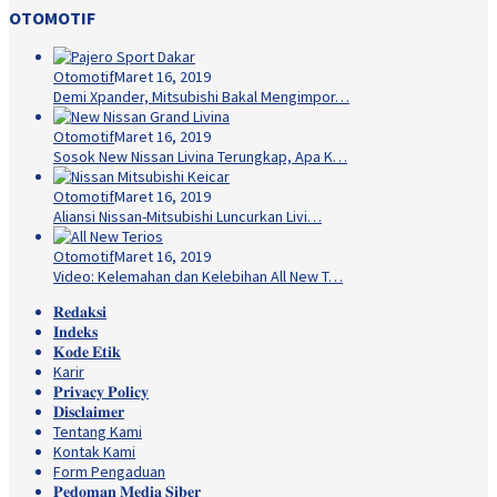
OTOMOTIF
Otomotif
Maret 16, 2019
Demi Xpander, Mitsubishi Bakal Mengimpor…
Otomotif
Maret 16, 2019
Sosok New Nissan Livina Terungkap, Apa K…
Otomotif
Maret 16, 2019
Aliansi Nissan-Mitsubishi Luncurkan Livi…
Otomotif
Maret 16, 2019
Video: Kelemahan dan Kelebihan All New T…
𝐑𝐞𝐝𝐚𝐤𝐬𝐢
𝐈𝐧𝐝𝐞𝐤𝐬
𝐊𝐨𝐝𝐞 𝐄𝐭𝐢𝐤
Karir
𝐏𝐫𝐢𝐯𝐚𝐜𝐲 𝐏𝐨𝐥𝐢𝐜𝐲
𝐃𝐢𝐬𝐜𝐥𝐚𝐢𝐦𝐞𝐫
Tentang Kami
Kontak Kami
Form Pengaduan
𝐏𝐞𝐝𝐨𝐦𝐚𝐧 𝐌𝐞𝐝𝐢𝐚 𝐒𝐢𝐛𝐞𝐫