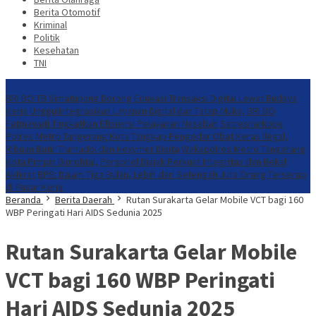
Berita Otomotif
Kriminal
Politik
Kesehatan
TNI
Konten Spesial
​BRI BO TB Simatupang Dorong Edukasi Transaksi Digital Lewat Budaya
Kerja Unggul
​Integrasikan Layanan Digital dan Tatap Muka, BRI BO
Fatmawati Tingkatkan Efisiensi Pelayanan Nasabah
Satresnarkoba
Polres Metro Tangerang Kota Tangkap Pengedar Obat Keras Ilegal,
Ribuan Butir Tramadol dan Hexymer Disita
Wakapolres Metro Tangerang
Kota Pimpin Binrohtal, Personel Diajak Perkuat Integritas dan Bekal
Akhirat
BPS: Dalam Tiga Bulan, Lebih dari Setengah Juta Orang Terserap
di Pasar Kerja
Beranda
Berita Daerah
Rutan Surakarta Gelar Mobile VCT bagi 160
WBP Peringati Hari AIDS Sedunia 2025
Rutan Surakarta Gelar Mobile
VCT bagi 160 WBP Peringati
Hari AIDS Sedunia 2025