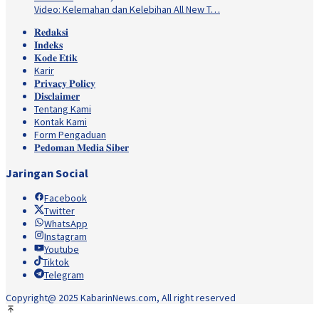
Video: Kelemahan dan Kelebihan All New T…
𝐑𝐞𝐝𝐚𝐤𝐬𝐢
𝐈𝐧𝐝𝐞𝐤𝐬
𝐊𝐨𝐝𝐞 𝐄𝐭𝐢𝐤
Karir
𝐏𝐫𝐢𝐯𝐚𝐜𝐲 𝐏𝐨𝐥𝐢𝐜𝐲
𝐃𝐢𝐬𝐜𝐥𝐚𝐢𝐦𝐞𝐫
Tentang Kami
Kontak Kami
Form Pengaduan
𝐏𝐞𝐝𝐨𝐦𝐚𝐧 𝐌𝐞𝐝𝐢𝐚 𝐒𝐢𝐛𝐞𝐫
Jaringan Social
Facebook
Twitter
WhatsApp
Instagram
Youtube
Tiktok
Telegram
Copyright@ 2025 KabarinNews.com, All right reserved