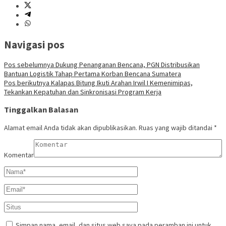
Navigasi pos
Pos sebelumnya
Dukung Penanganan Bencana, PGN Distribusikan
Bantuan Logistik Tahap Pertama Korban Bencana Sumatera
Pos berikutnya
Kalapas Bitung Ikuti Arahan Irwil I Kemenimipas,
Tekankan Kepatuhan dan Sinkronisasi Program Kerja
Tinggalkan Balasan
Alamat email Anda tidak akan dipublikasikan.
Ruas yang wajib ditandai
*
Komentar
Simpan nama, email, dan situs web saya pada peramban ini untuk