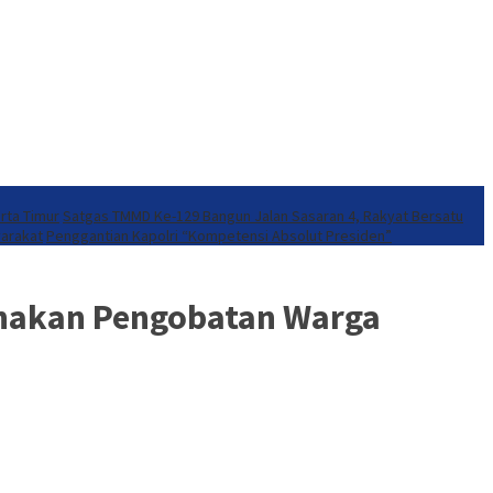
rta Timur
Satgas TMMD Ke-129 Bangun Jalan Sasaran 4, Rakyat Bersatu
yarakat
Penggantian Kapolri “Kompetensi Absolut Presiden”
nakan Pengobatan Warga