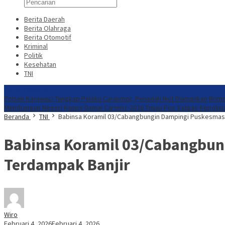
Berita Daerah
Berita Olahraga
Berita Otomotif
Kriminal
Politik
Kesehatan
TNI
Konten Spesial
Polsek Karawaci Tangkap Pelaku Curanmor, Penadah Ikut Diamankan
Brimo
Membangun Negeri
Kaops Damai Cartenz-2026 Tinjau Pos Satgas Kepolis
Beranda
TNI
Babinsa Koramil 03/Cabangbungin Dampingi Puskesmas
Babinsa Koramil 03/Cabangbu
Terdampak Banjir
Wiro
Februari 4, 2026
Februari 4, 2026