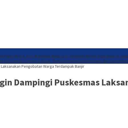
b Polda Metro Jaya Bubarkan Balap Liar, Sembilan Motor Diamankan di Jaka
ian Ops Damai Cartenz di Sinak, Perkuat Pendekatan Humanis Bersama Mas
 Laksanakan Pengobatan Warga Terdampak Banjir
ngin Dampingi Puskesmas Laksa