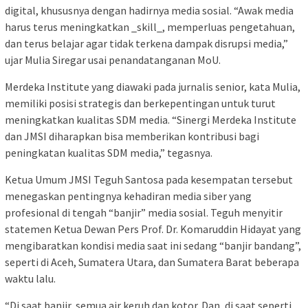
digital, khususnya dengan hadirnya media sosial. “Awak media
harus terus meningkatkan _skill_, memperluas pengetahuan,
dan terus belajar agar tidak terkena dampak disrupsi media,”
ujar Mulia Siregar usai penandatanganan MoU.
Merdeka Institute yang diawaki pada jurnalis senior, kata Mulia,
memiliki posisi strategis dan berkepentingan untuk turut
meningkatkan kualitas SDM media. “Sinergi Merdeka Institute
dan JMSI diharapkan bisa memberikan kontribusi bagi
peningkatan kualitas SDM media,” tegasnya.
Ketua Umum JMSI Teguh Santosa pada kesempatan tersebut
menegaskan pentingnya kehadiran media siber yang
profesional di tengah “banjir” media sosial. Teguh menyitir
statemen Ketua Dewan Pers Prof. Dr. Komaruddin Hidayat yang
mengibaratkan kondisi media saat ini sedang “banjir bandang”,
seperti di Aceh, Sumatera Utara, dan Sumatera Barat beberapa
waktu lalu.
“Di saat banjir, semua air keruh dan kotor. Dan, di saat seperti