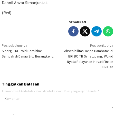
Dahnil Anzar Simanjuntak.
(Red)
SEBARKAN
Navigasi
Pos sebelumnya
Pos berikutnya
Sinergi TNI–Polri Bersihkan
Aksesibilitas Tanpa Hambatan di
pos
Sampah di Danau Situ Burangkeng
BRI BO TB Simatupang, Wujud
Nyata Pelayanan Inovatif Insan
BRILian
Tinggalkan Balasan
Alamat email Anda tidak akan dipublikasikan.
Ruas yang wajib ditandai
*