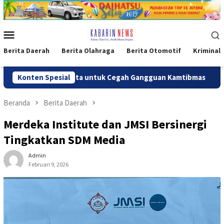
Loncat
ke
konten
Menu
Mobile
Berita Daerah
Berita Olahraga
Berita Otomotif
Kriminal
gerang Kota untuk Cegah Gangguan Kamtibmas
Konten Spesial
35.936 Ana
Beranda
Berita Daerah
Merdeka Institute dan JMSI Bersinergi
Tingkatkan SDM Media
Admin
Februari 9, 2026