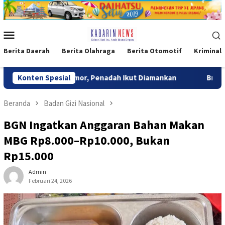
Loncat
ke
konten
Menu
Mobile
Berita Daerah
Berita Olahraga
Berita Otomotif
Kriminal
u Curanmor, Penadah Ikut Diamankan
Konten Spesial
Brimob Polda Metro
Beranda
Badan Gizi Nasional
BGN Ingatkan Anggaran Bahan Makan
MBG Rp8.000–Rp10.000, Bukan
Rp15.000
Admin
Februari 24, 2026