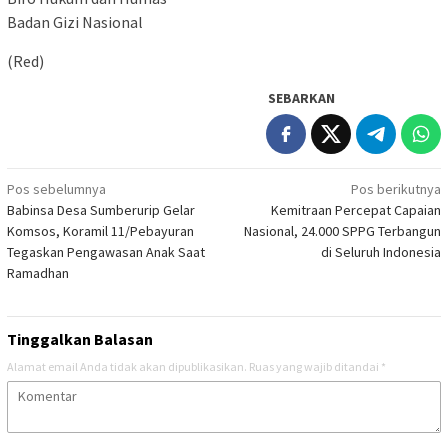
Badan Gizi Nasional
(Red)
SEBARKAN
Navigasi
Pos sebelumnya
Pos berikutnya
Babinsa Desa Sumberurip Gelar
Kemitraan Percepat Capaian
pos
Komsos, Koramil 11/Pebayuran
Nasional, 24.000 SPPG Terbangun
Tegaskan Pengawasan Anak Saat
di Seluruh Indonesia
Ramadhan
Tinggalkan Balasan
Alamat email Anda tidak akan dipublikasikan.
Ruas yang wajib ditandai
*