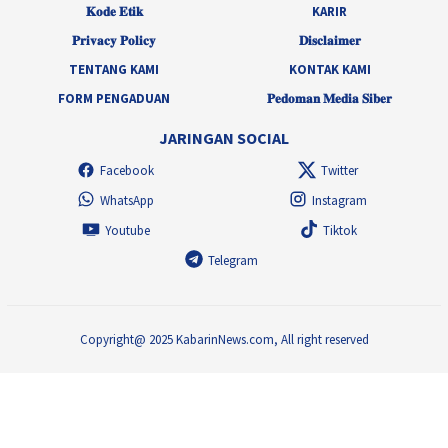
𝐊𝐨𝐝𝐞 𝐄𝐭𝐢𝐤
KARIR
𝐏𝐫𝐢𝐯𝐚𝐜𝐲 𝐏𝐨𝐥𝐢𝐜𝐲
𝐃𝐢𝐬𝐜𝐥𝐚𝐢𝐦𝐞𝐫
TENTANG KAMI
KONTAK KAMI
FORM PENGADUAN
𝐏𝐞𝐝𝐨𝐦𝐚𝐧 𝐌𝐞𝐝𝐢𝐚 𝐒𝐢𝐛𝐞𝐫
JARINGAN SOCIAL
Facebook
Twitter
WhatsApp
Instagram
Youtube
Tiktok
Telegram
Copyright@ 2025 KabarinNews.com, All right reserved