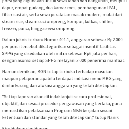
porsi yang digunakan untuk sewa lahan dan bangunan, meliputi
dapur, empat gudang, dua kamar mes, pembangunan IPAL,
filterisasi air, serta sewa peralatan masak modern, mulai dari
steam rice, steam cuci ompreng, kompor, kulkas, chiller,
freezer, panci, hingga sewa ompreng.
Dalam juknis terbaru Nomor 401.1, anggaran sebesar Rp2.000
per porsi tersebut dikategorikan sebagai insentif fasilitas
SPPG yang disediakan oleh mitra sebesar Rp6 juta per hari,
dengan asumsi setiap SPPG melayani 3.000 penerima manfaat.
Namun demikian, BGN tetap terbuka terhadap masukan
maupun pelaporan apabila terdapat indikasi menu MBG yang
dinilai kurang dari alokasi anggaran yang telah ditetapkan.
“Setiap laporan akan ditindaklanjuti secara profesional,
objektif, dan sesuai prosedur pengawasan yang berlaku, guna
memastikan pelaksanaan Program MBG berjalan sesuai
ketentuan dan standar yang telah ditetapkan,” tutup Nanik.
Biro Hukum dan Humas