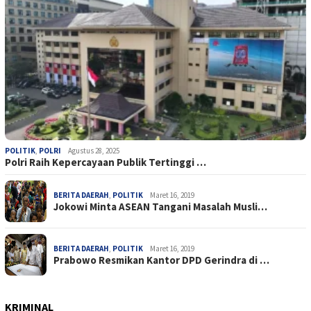
POLITIK
,
POLRI
Agustus 28, 2025
Polri Raih Kepercayaan Publik Tertinggi …
BERITA DAERAH
,
POLITIK
Maret 16, 2019
Jokowi Minta ASEAN Tangani Masalah Musli…
BERITA DAERAH
,
POLITIK
Maret 16, 2019
Prabowo Resmikan Kantor DPD Gerindra di …
KRIMINAL