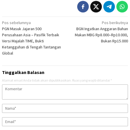
Navigasi
Pos sebelumnya
Pos berikutnya
PGN Masuk Jajaran 500
BGN Ingatkan Anggaran Bahan
pos
Perusahaan Asia – Pasifik Terbaik
Makan MBG Rp8.000–Rp10.000,
Versi Majalah TIME, Bukti
Bukan Rp15.000
Ketangguhan di Tengah Tantangan
Global
Tinggalkan Balasan
Alamat email Anda tidak akan dipublikasikan.
Ruas yang wajib ditandai
*