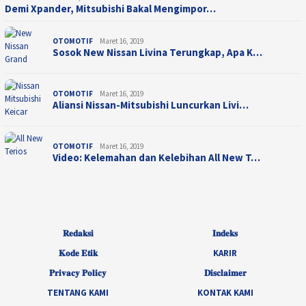
Demi Xpander, Mitsubishi Bakal Mengimpor…
OTOMOTIF
Maret 16, 2019
Sosok New Nissan Livina Terungkap, Apa K…
OTOMOTIF
Maret 16, 2019
Aliansi Nissan-Mitsubishi Luncurkan Livi…
OTOMOTIF
Maret 16, 2019
Video: Kelemahan dan Kelebihan All New T…
𝐑𝐞𝐝𝐚𝐤𝐬𝐢
𝐈𝐧𝐝𝐞𝐤𝐬
𝐊𝐨𝐝𝐞 𝐄𝐭𝐢𝐤
KARIR
𝐏𝐫𝐢𝐯𝐚𝐜𝐲 𝐏𝐨𝐥𝐢𝐜𝐲
𝐃𝐢𝐬𝐜𝐥𝐚𝐢𝐦𝐞𝐫
TENTANG KAMI
KONTAK KAMI