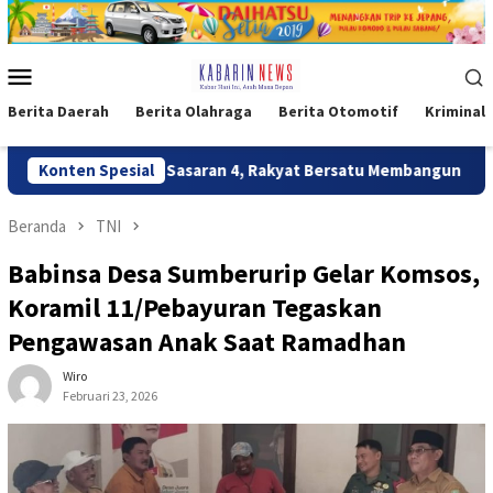
Loncat
ke
konten
Menu
Mobile
Berita Daerah
Berita Olahraga
Berita Otomotif
Kriminal
un Jalan Sasaran 4, Rakyat Bersatu Membangun Negeri
Konten Spesial
K
Beranda
TNI
Babinsa Desa Sumberurip Gelar Komsos,
Koramil 11/Pebayuran Tegaskan
Pengawasan Anak Saat Ramadhan
Wiro
Februari 23, 2026