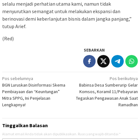
selalu menjadi perhatian utama kami, namun tidak
menyurutkan semangat untuk melakukan ekspansi dan
berinovasi demi keberlanjutan bisnis dalam jangka panjang,”
tutup Arief.
(Red)
SEBARKAN
Navigasi
Pos sebelumnya
Pos berikutnya
BGN Luruskan Disinformasi Skema
Babinsa Desa Sumberurip Gelar
pos
Pembiayaan dan “Keuntungan”
Komsos, Koramil 11/Pebayuran
Mitra SPPG, Ini Penjelasan
Tegaskan Pengawasan Anak Saat
Lengkapnya!
Ramadhan
Tinggalkan Balasan
Alamat email Anda tidak akan dipublikasikan.
Ruas yang wajib ditandai
*