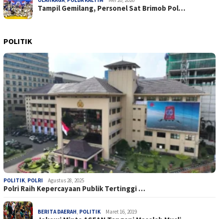
OLAHRAGA
,
POLDA KALTIM
Mei 20, 2026
Tampil Gemilang, Personel Sat Brimob Pol…
POLITIK
POLITIK
,
POLRI
Agustus 28, 2025
Polri Raih Kepercayaan Publik Tertinggi …
BERITA DAERAH
,
POLITIK
Maret 16, 2019