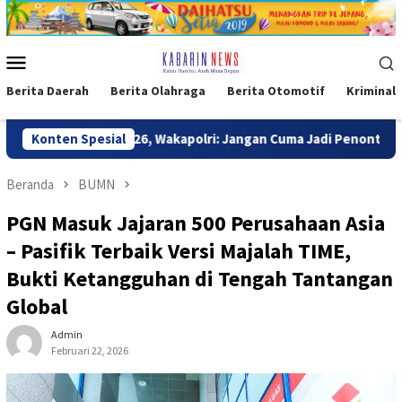
Loncat
ke
konten
Menu
Mobile
Berita Daerah
Berita Olahraga
Berita Otomotif
Kriminal
akapolri: Jangan Cuma Jadi Penonton, Jadilah Talenta Digital
Konten Spesial
Beranda
BUMN
PGN Masuk Jajaran 500 Perusahaan Asia
– Pasifik Terbaik Versi Majalah TIME,
Bukti Ketangguhan di Tengah Tantangan
Global
Admin
Februari 22, 2026