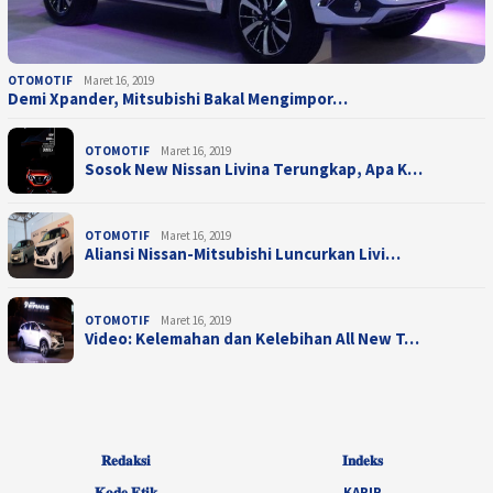
OTOMOTIF
Maret 16, 2019
Demi Xpander, Mitsubishi Bakal Mengimpor…
OTOMOTIF
Maret 16, 2019
Sosok New Nissan Livina Terungkap, Apa K…
OTOMOTIF
Maret 16, 2019
Aliansi Nissan-Mitsubishi Luncurkan Livi…
OTOMOTIF
Maret 16, 2019
Video: Kelemahan dan Kelebihan All New T…
𝐑𝐞𝐝𝐚𝐤𝐬𝐢
𝐈𝐧𝐝𝐞𝐤𝐬
𝐊𝐨𝐝𝐞 𝐄𝐭𝐢𝐤
KARIR