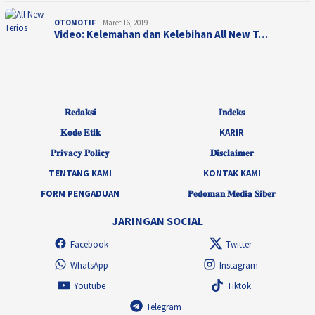
OTOMOTIF
Maret 16, 2019
Video: Kelemahan dan Kelebihan All New T…
𝐑𝐞𝐝𝐚𝐤𝐬𝐢
𝐈𝐧𝐝𝐞𝐤𝐬
𝐊𝐨𝐝𝐞 𝐄𝐭𝐢𝐤
KARIR
𝐏𝐫𝐢𝐯𝐚𝐜𝐲 𝐏𝐨𝐥𝐢𝐜𝐲
𝐃𝐢𝐬𝐜𝐥𝐚𝐢𝐦𝐞𝐫
TENTANG KAMI
KONTAK KAMI
FORM PENGADUAN
𝐏𝐞𝐝𝐨𝐦𝐚𝐧 𝐌𝐞𝐝𝐢𝐚 𝐒𝐢𝐛𝐞𝐫
JARINGAN SOCIAL
Facebook
Twitter
WhatsApp
Instagram
Youtube
Tiktok
Telegram