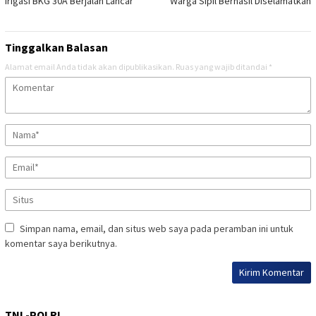
Irigasi BKG 30A Berjalan Lancar
Warga Sipil Berhasil Diselamatkan
Tinggalkan Balasan
Alamat email Anda tidak akan dipublikasikan.
Ruas yang wajib ditandai
*
Simpan nama, email, dan situs web saya pada peramban ini untuk
komentar saya berikutnya.
TNI -POLRI