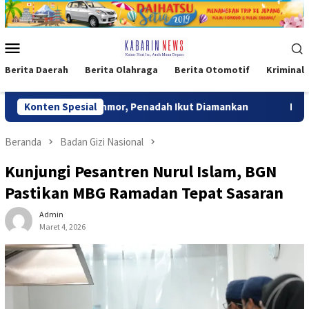
Loncat
ke
konten
Menu
Mobile
Berita Daerah
Berita Olahraga
Berita Otomotif
Kriminal
aku Curanmor, Penadah Ikut Diamankan
Konten Spesial
Brimob Polda Met
Beranda
Badan Gizi Nasional
Kunjungi Pesantren Nurul Islam, BGN
Pastikan MBG Ramadan Tepat Sasaran
Admin
Maret 4, 2026